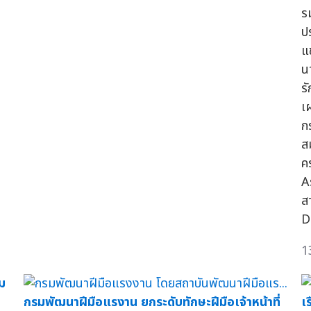
ร
ป
แ
น
ร
เ
ก
ส
ค
A
ส
D
1
ม
กรมพัฒนาฝีมือแรงาน ยกระดับทักษะฝีมือเจ้าหน้าที่
เ