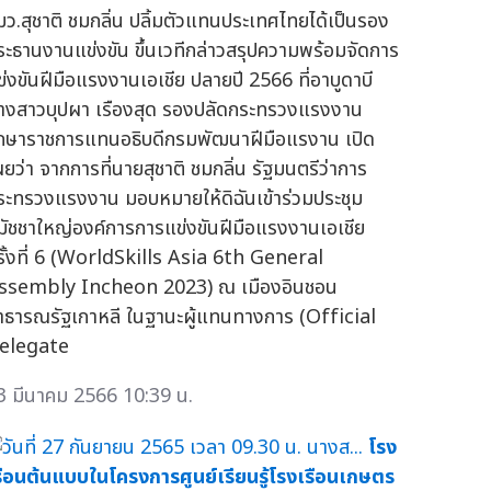
มว.สุชาติ ชมกลิ่น ปลิ้มตัวแทนประเทศไทยได้เป็นรอง
ระธานงานแข่งขัน ขึ้นเวทีกล่าวสรุปความพร้อมจัดการ
ข่งขันฝีมือแรงงานเอเชีย ปลายปี 2566 ที่อาบูดาบี
างสาวบุปผา เรืองสุด รองปลัดกระทรวงแรงงาน
ักษาราชการแทนอธิบดีกรมพัฒนาฝีมือแรงาน เปิด
ผยว่า จากการที่นายสุชาติ ชมกลิ่น รัฐมนตรีว่าการ
ระทรวงแรงงาน มอบหมายให้ดิฉันเข้าร่วมประชุม
มัชชาใหญ่องค์การการแข่งขันฝีมือแรงงานเอเชีย
รั้งที่ 6 (WorldSkills Asia 6th General
ssembly Incheon 2023) ณ เมืองอินชอน
าธารณรัฐเกาหลี ในฐานะผู้แทนทางการ (Official
elegate
3 มีนาคม 2566 10:39 น.
โรง
รือนต้นแบบในโครงการศูนย์เรียนรู้โรงเรือนเกษตร