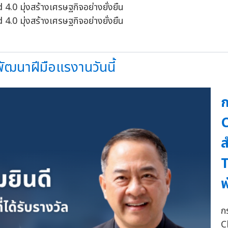
ฒนาฝีมือแรงานวันนี้
ก
ส
T
พ
ก
C