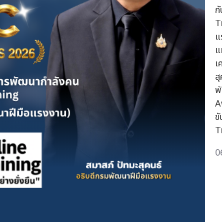
ก
T
แ
แ
เ
ส
พ
A
ข
T
0