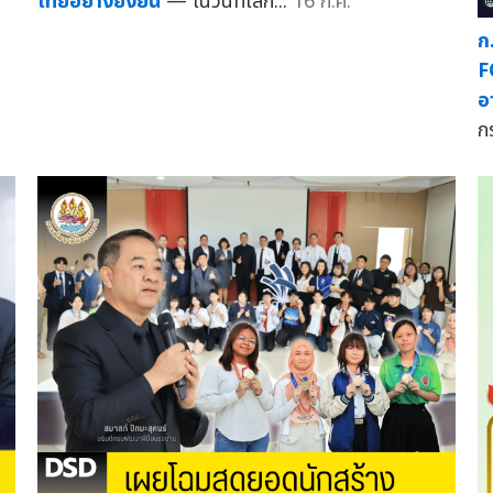
ไทยอย่างยั่งยืน
— ในวันที่โลก...
16 ก.ค.
ก
F
อ
ก