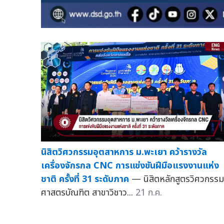
นิสิตวิศวกรรมอุตสาหการ ม.พะเยา คว้ารางวัล
เครื่องจักรกล CNC การแข่งขันฝีมือแรงงานแห่ง
ชาติ ครั้งที่ 31 ระดับภาค
— นิสิตหลักสูตรวิศวกรรม
ศาสตรบัณฑิต สาขาวิชาว...
21 ก.ค.