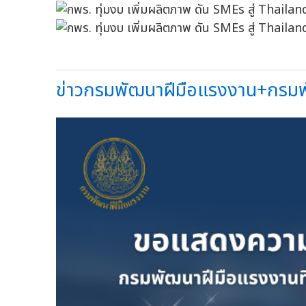
ข่าวกรมพัฒนาฝีมือแรงงาน+กรมพั