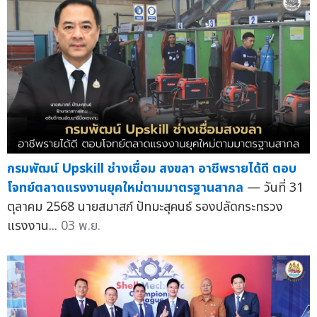
กรมพัฒน์ Upskill ช่างเชื่อม สงขลา อาชีพรายได้ดี ตอบ
โจทย์ตลาดแรงงานยุคใหม่ตามมาตรฐานสากล
— วันที่ 31
ตุลาคม 2568 นายสมาสภ์ ปัทมะสุคนธ์ รองปลัดกระทรวง
แรงงาน...
03 พ.ย.