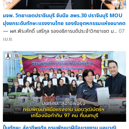
มจพ. วิทยาเขตปราจีนบุรี จับมือ สพร.30 ปราจีนบุรี MOU
มุ่งยกระดับทักษะแรงงานไทย รองรับอุตหกรรมแห่งอนาคต
— ผศ.พีระศักดิ์ เสรีกุล รองอธิการบดีประจำวิทยาเขต ม...
07
เม.ย.
ปั้นทักษะ สู่อาชีพจริง กรมพัฒนาฝีมือแรงงาน มอบวุฒิ