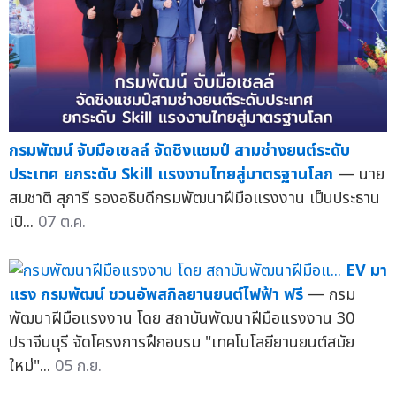
กรมพัฒน์ จับมือเชลล์ จัดชิงแชมป์ สามช่างยนต์ระดับ
ประเทศ ยกระดับ Skill แรงงานไทยสู่มาตรฐานโลก
— นาย
สมชาติ สุภารี รองอธิบดีกรมพัฒนาฝีมือแรงงาน เป็นประธาน
เปิ...
07 ต.ค.
EV มา
แรง กรมพัฒน์ ชวนอัพสกิลยานยนต์ไฟฟ้า ฟรี
— กรม
พัฒนาฝีมือแรงงาน โดย สถาบันพัฒนาฝีมือแรงงาน 30
ปราจีนบุรี จัดโครงการฝึกอบรม "เทคโนโลยียานยนต์สมัย
ใหม่"...
05 ก.ย.