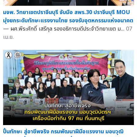
มจพ. วิทยาเขตปราจีนบุรี จับมือ สพร.30 ปราจีนบุรี MOU
มุ่งยกระดับทักษะแรงงานไทย รองรับอุตหกรรมแห่งอนาคต
— ผศ.พีระศักดิ์ เสรีกุล รองอธิการบดีประจำวิทยาเขต ม...
07
เม.ย.
ปั้นทักษะ สู่อาชีพจริง กรมพัฒนาฝีมือแรงงาน มอบวุฒิ