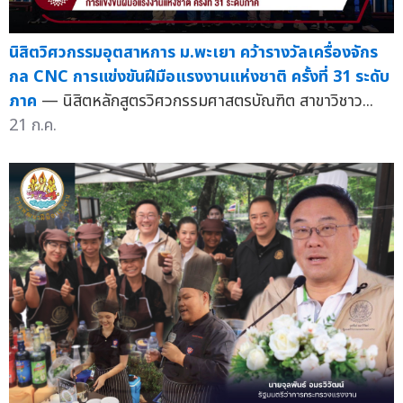
นิสิตวิศวกรรมอุตสาหการ ม.พะเยา คว้ารางวัลเครื่องจักร
กล CNC การแข่งขันฝีมือแรงงานแห่งชาติ ครั้งที่ 31 ระดับ
ภาค
— นิสิตหลักสูตรวิศวกรรมศาสตรบัณฑิต สาขาวิชาว...
21 ก.ค.