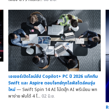
เอเซอร์เปิดไลน์อัป Copilot+ PC ปี 2026 แท็กทีม
Swift และ Aspire ตอบโจทย์ทุกไลฟ์สไตล์คนรุ่น
ใหม่
— Swift Spin 14 AI โน้ตบุ๊ก AI พรีเมียม พก
พาง่าย พับได้ 4 โ...
02 มิ.ย.
R