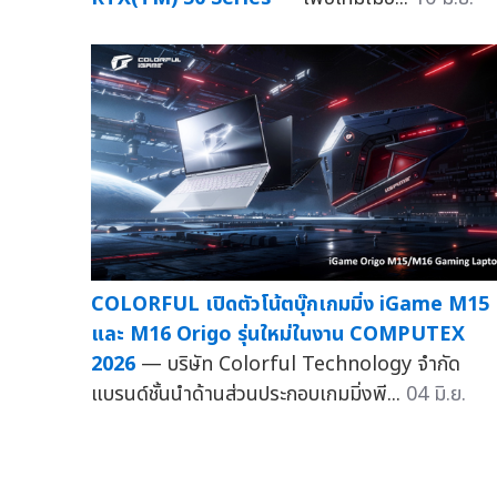
COLORFUL เปิดตัวโน้ตบุ๊กเกมมิ่ง iGame M15
และ M16 Origo รุ่นใหม่ในงาน COMPUTEX
2026
— บริษัท Colorful Technology จำกัด
แบรนด์ชั้นนำด้านส่วนประกอบเกมมิ่งพี...
04 มิ.ย.