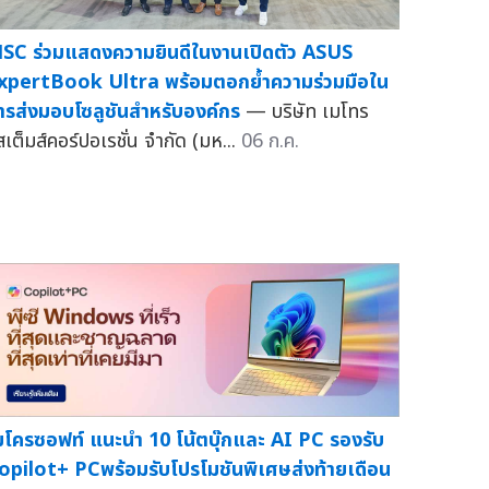
SC ร่วมแสดงความยินดีในงานเปิดตัว ASUS
xpertBook Ultra พร้อมตอกย้ำความร่วมมือใน
ารส่งมอบโซลูชันสำหรับองค์กร
— บริษัท เมโทร
สเต็มส์คอร์ปอเรชั่น จำกัด (มห...
06 ก.ค.
มโครซอฟท์ แนะนำ 10 โน้ตบุ๊กและ AI PC รองรับ
opilot+ PCพร้อมรับโปรโมชันพิเศษส่งท้ายเดือน