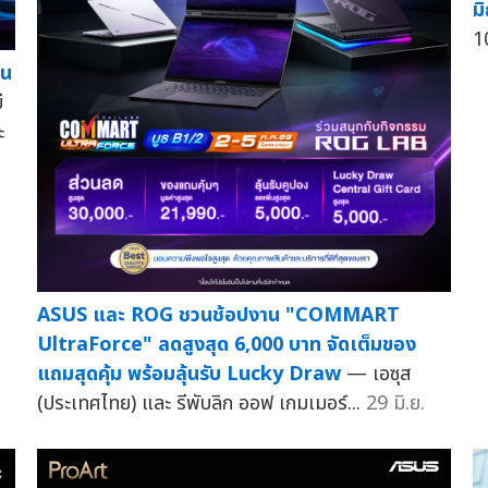
ม
1
ิน
ี
ะ
ASUS และ ROG ชวนช้อปงาน "COMMART
UltraForce" ลดสูงสุด 6,000 บาท จัดเต็มของ
แถมสุดคุ้ม พร้อมลุ้นรับ Lucky Draw
— เอซุส
(ประเทศไทย) และ รีพับลิก ออฟ เกมเมอร์...
29 มิ.ย.