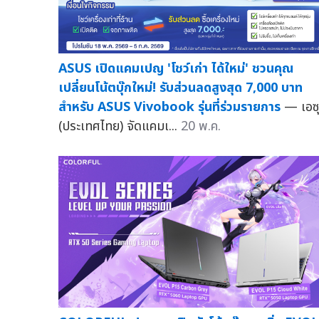
ASUS เปิดแคมเปญ 'โชว์เก่า ได้ใหม่' ชวนคุณ
เปลี่ยนโน้ตบุ๊กใหม่! รับส่วนลดสูงสุด 7,000 บาท
สำหรับ ASUS Vivobook รุ่นที่ร่วมรายการ
— เอซ
(ประเทศไทย) จัดแคมเ...
20 พ.ค.