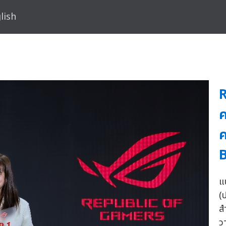
lish
R
ค
ค
แ
(
ส
ว