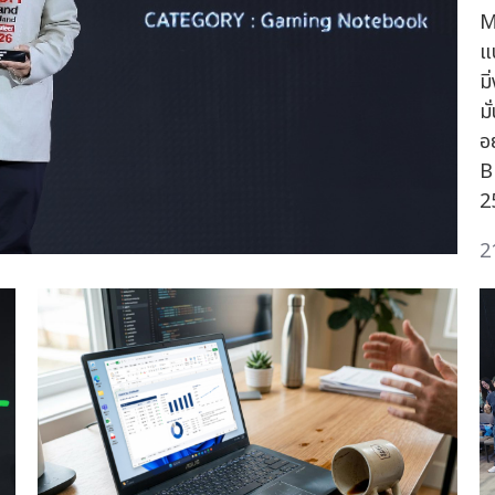
M
แ
ม
ม
อ
B
25
2