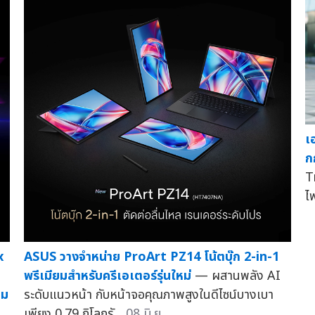
เ
ก
T
ไฟ
x
ASUS วางจำหน่าย ProArt PZ14 โน้ตบุ๊ก 2-in-1
พรีเมียมสำหรับครีเอเตอร์รุ่นใหม่
— ผสานพลัง AI
อม
ระดับแนวหน้า กับหน้าจอคุณภาพสูงในดีไซน์บางเบา
เพียง 0.79 กิโลกรั...
08 มิ.ย.