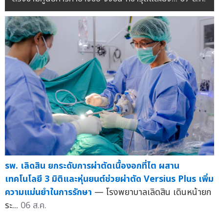
รพ. เลิดสิน ยกระดับการผ่าตัดเนื้องอกที่ไต ผสาน
เทคโนโลยี 3 มิติและหุ่นยนต์ช่วยผ่าตัด Versius Plus เพิ่ม
ความแม่นยำในการรักษา
— โรงพยาบาลเลิดสิน เดินหน้ายก
ระ...
06 ส.ค.