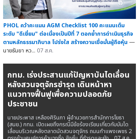
PHOL คว้าคะแนน AGM Checklist 100 คะแนนเต็ม
ระดับ "ดีเยี่ยม" ต่อเนื่องเป็นปีที่ 7 ตอกย้ำการดำเนินธุรกิจ
ตามหลักธรรมาภิบาล โปร่งใส สร้างความเชื่อมั่นผู้ถือหุ้น
—
นายธันยา หว...
07 ส.ค.
กทม. เร่งประสานแก้ปัญหาบันไดเลื่อน
หลังสวนจตุจักรชำรุด เดินหน้าหา
แนวทางฟื้นฟูเพื่อความปลอดภัย
ประชาชน
นายประพาส เหลืองศิรินภา ผู้อำนวยการสำนักการโยธา
(สนย.) กทม. เปิดเผยถึงกรณีมีข้อร้องเรียนเกี่ยวกับบันได
เลื่อนบริเวณหลังตลาดนัดสวนจตุจักร ถนนกำแพงเพชร 2
ตรงข้ามศูนย์การค้าบางซื่อ จังชั่น ที่ชำรุดและยัง...
07 ส.ค.