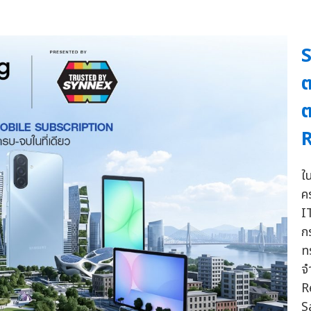
ต
ต
R
ใ
ค
I
ก
ท
จ
R
S