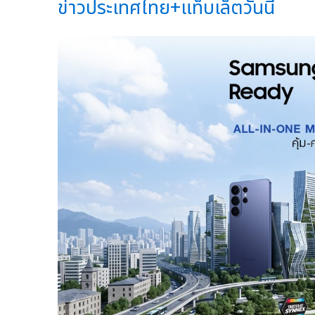
ข่าวประเทศไทย+แท็บเล็ตวันนี้