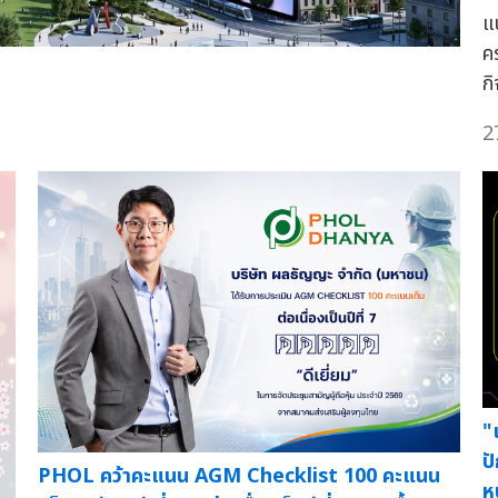
แ
ค
ก
2
"
ป
PHOL คว้าคะแนน AGM Checklist 100 คะแนน
ห