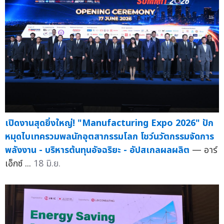
เปิดงานสุดยิ่งใหญ่! "Manufacturing Expo 2026" ปัก
หมุดไบเทครวมพลนักอุตสากรรมโลก โชว์นวัตกรรมจัดการ
พลังงาน - บริหารต้นทุนอัจฉริยะ - อัปสเกลผลผลิต
— อาร์
เอ็กซ์ ...
18 มิ.ย.