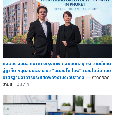
แสนสิริ จับมือ ธนาคารกรุงเทพ ต่อยอดกลยุทธ์ความยั่งยืน
สู่ภูเก็ต หนุนสินเชื่อสีเขียว "ดีคอนโด โคฟ" คอนโดต้นแบบ
มาตรฐานอาคารประหยัดพลังงานระดับสากล
— กวาดยอด
ขายแ...
08 ก.ค.