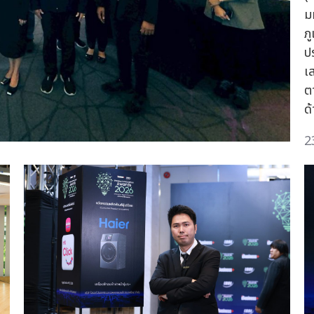
ม
ภ
ป
เ
ต
ด
2