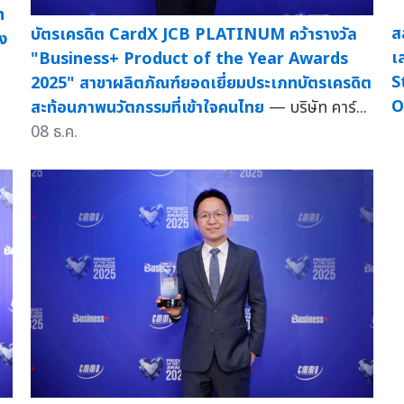
n
ส
บัตรเครดิต CardX JCB PLATINUM คว้ารางวัล
ง
เ
"Business+ Product of the Year Awards
S
2025" สาขาผลิตภัณฑ์ยอดเยี่ยมประเภทบัตรเครดิต
O
สะท้อนภาพนวัตกรรมที่เข้าใจคนไทย
— บริษัท คาร์...
08 ธ.ค.