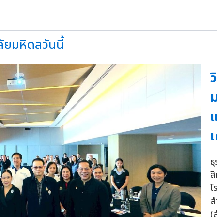
ยมหิดลวันนี้
ว
ม
แ
เ
ธ
ส
โร
ส
(