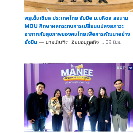
พรูเด็นเชียล ประเทศไทย จับมือ ม.มหิดล ลงนาม
MOU ศึกษาผลกระทบการเปลี่ยนแปลงสภาวะ
อากาศกับสุขภาพของคนไทยเพื่อการพัฒนาอย่าง
ยั่งยืน
— นายบัณฑิต เจียมอนุกูลกิจ ...
09 มิ.ย.