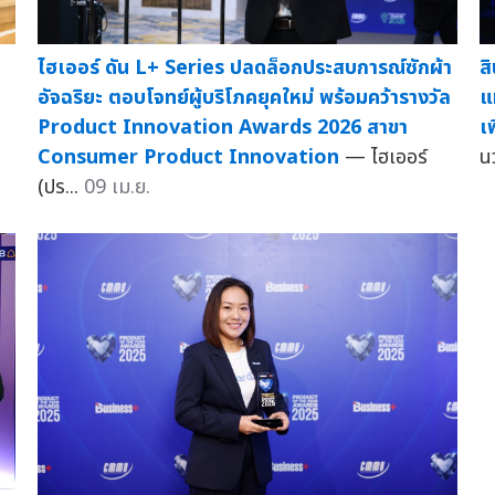
ไฮเออร์ ดัน L+ Series ปลดล็อกประสบการณ์ซักผ้า
ส
อัจฉริยะ ตอบโจทย์ผู้บริโภคยุคใหม่ พร้อมคว้ารางวัล
แ
Product Innovation Awards 2026 สาขา
เ
Consumer Product Innovation
— ไฮเออร์
น
(ปร...
09 เม.ย.