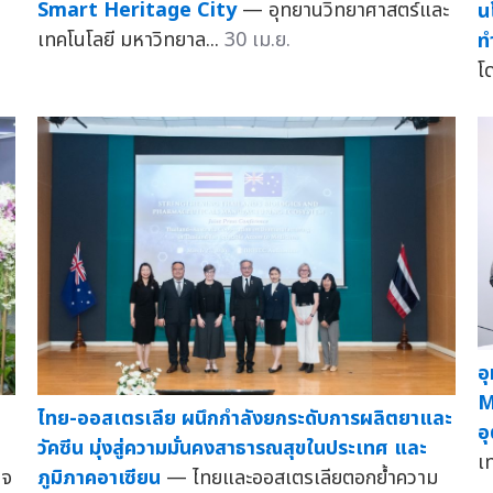
Smart Heritage City
— อุทยานวิทยาศาสตร์และ
น
เทคโนโลยี มหาวิทยาล...
30 เม.ย.
ท
โด
อ
M
ไทย-ออสเตรเลีย ผนึกกำลังยกระดับการผลิตยาและ
อ
วัคซีน มุ่งสู่ความมั่นคงสาธารณสุขในประเทศ และ
เ
ภูมิภาคอาเซียน
— ไทยและออสเตรเลียตอกย้ำความ
็จ