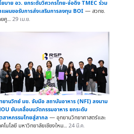
โยบาย อว. ยกระดับวิศวกรไทย-จ่อดึง TMEC ร่วม
ำแผนขอรับการส่งเสริมการลงทุน BOI
— สวทช.
ยศู...
29 เม.ย.
ุทยานวิทย์ มช. จับมือ สถาบันอาหาร (NFI) ลงนาม
OU ขับเคลื่อนนวัตกรรมอาหาร ยกระดับ
ุตสาหกรรมไทยสู่สากล
— อุทยานวิทยาศาสตร์และ
ทคโนโลยี มหาวิทยาลัยเชียงใหม...
24 มี.ค.