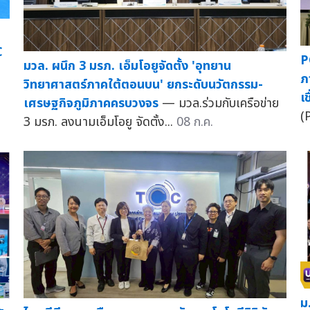
C
P
มวล. ผนึก 3 มรภ. เอ็มโอยูจัดตั้ง 'อุทยาน
ภ
วิทยาศาสตร์ภาคใต้ตอนบน' ยกระดับนวัตกรรม-
เ
เศรษฐกิจภูมิภาคครบวงจร
— มวล.ร่วมกับเครือข่าย
(
3 มรภ. ลงนามเอ็มโอยู จัดตั้ง...
08 ก.ค.
ม