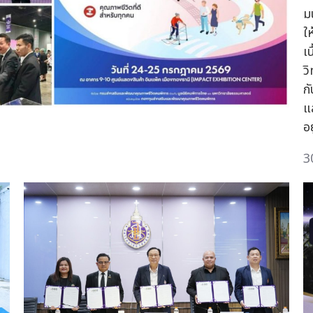
ม
ใ
เน
ว
ก
แ
อ
3