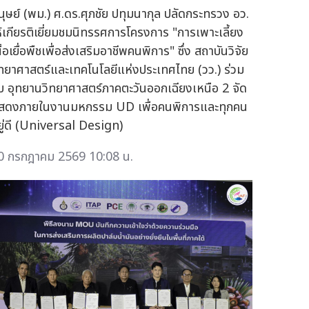
นุษย์ (พม.) ศ.ดร.ศุภชัย ปทุมนากุล ปลัดกระทรวง อว.
ห้เกียรติเยี่ยมชมนิทรรศการโครงการ "การเพาะเลี้ยง
ื้อเยื่อพืชเพื่อส่งเสริมอาชีพคนพิการ" ซึ่ง สถาบันวิจัย
ิทยาศาสตร์และเทคโนโลยีแห่งประเทศไทย (วว.) ร่วม
ับ อุทยานวิทยาศาสตร์ภาคตะวันออกเฉียงเหนือ 2 จัด
สดงภายในงานมหกรรม UD เพื่อคนพิการและทุกคน
ยู่ดี (Universal Design)
0 กรกฎาคม 2569 10:08 น.