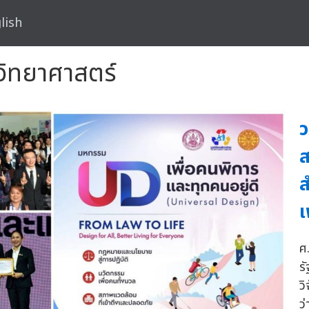
lish
นวิทยาศาสตร์
ว
ส
เ
ศ
ร
ว
ว