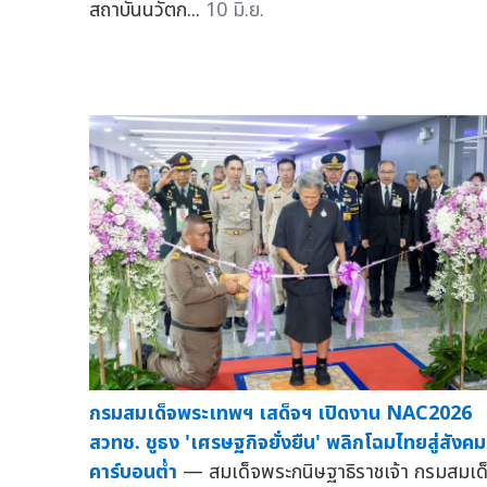
สถาบันนวัตก...
10 มิ.ย.
กรมสมเด็จพระเทพฯ เสด็จฯ เปิดงาน NAC2026
สวทช. ชูธง 'เศรษฐกิจยั่งยืน' พลิกโฉมไทยสู่สังคม
คาร์บอนต่ำ
— สมเด็จพระกนิษฐาธิราชเจ้า กรมสมเด