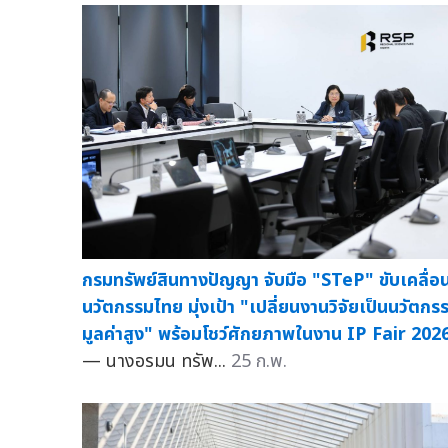
กรมทรัพย์สินทางปัญญา จับมือ "STeP" ขับเคลื่อ
นวัตกรรมไทย มุ่งเป้า "เปลี่ยนงานวิจัยเป็นนวัตกร
มูลค่าสูง" พร้อมโชว์ศักยภาพในงาน IP Fair 202
— นางอรมน ทรัพ...
25 ก.พ.