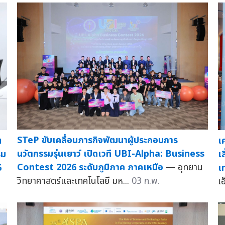
STeP ขับเคลื่อนภารกิจพัฒนาผู้ประกอบการ
เ
น
นวัตกรรมรุ่นเยาว์ เปิดเวที UBI-Alpha: Business
เ
รม
Contest 2026 ระดับภูมิภาค ภาคเหนือ
— อุทยาน
เ
6
วิทยาศาสตร์และเทคโนโลยี มห...
03 ก.พ.
เ