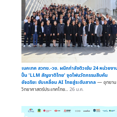
เนคเทค สวทช.-วช. ผนึกกำลังติวเข้ม 24 หน่วยงา
ปั้น 'LLM สัญชาติไทย' จุดไฟนวัตกรรมสืบค้น
อัจฉริยะ ขับเคลื่อน AI ไทยสู่ระดับสากล
— อุทยาน
วิทยาศาสตร์ประเทศไทย...
26 ม.ค.