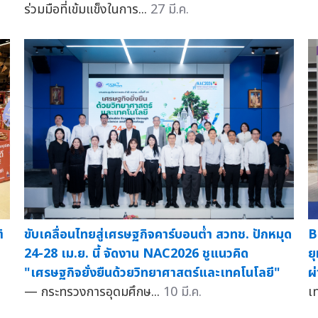
ร่วมมือที่เข้มแข็งในการ...
27 มี.ค.
ิ
ขับเคลื่อนไทยสู่เศรษฐกิจคาร์บอนต่ำ สวทช. ปักหมุด
B
24-28 เม.ย. นี้ จัดงาน NAC2026 ชูแนวคิด
ย
"เศรษฐกิจยั่งยืนด้วยวิทยาศาสตร์และเทคโนโลยี"
ผ
— กระทรวงการอุดมศึกษ...
10 มี.ค.
เ