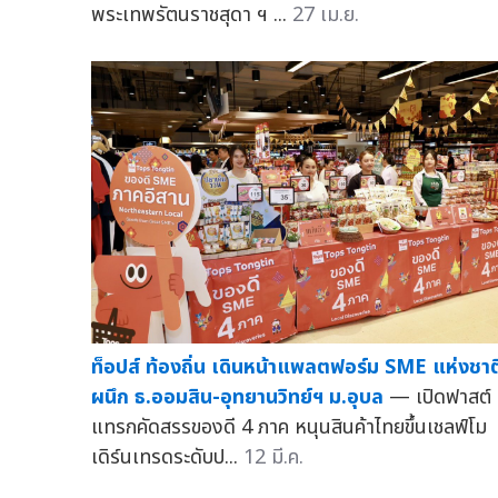
พระเทพรัตนราชสุดา ฯ ...
27 เม.ย.
ท็อปส์ ท้องถิ่น เดินหน้าแพลตฟอร์ม SME แห่งชาต
ผนึก ธ.ออมสิน-อุทยานวิทย์ฯ ม.อุบล
— เปิดฟาสต์
แทรกคัดสรรของดี 4 ภาค หนุนสินค้าไทยขึ้นเชลฟ์โม
เดิร์นเทรดระดับป...
12 มี.ค.