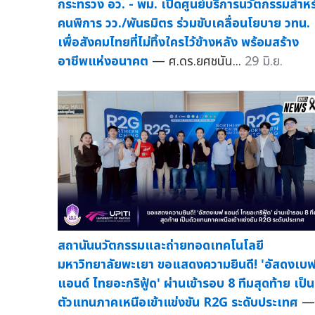
กระทรวง อว. - พม. เปิดศูนย์บริการนวัตกรรมสำหร
คนพิการ วว./พันธมิตร ร่วมขับเคลื่อนโยบาย วทน.
เพื่อสังคมไทยที่ไม่ทิ้งใครไว้ข้างหลัง พร้อมสร้าง
อาชีพแห่งอนาคต
— ศ.ดร.ยศชนัน...
29 มิ.ย.
สถานันนวัตกรรมและถ่ายทอดเทคโนโลยี
มหาวิทยาลัยพะเยา ขอแสดงความยินดี! 'อัสดงเบ
แอนด์ ไทยอะกริฟู้ด' ผ่านเข้ารอบ 8 ทีมสุดท้าย เป็น
ตัวแทนภาคเหนือเข้าแข่งขัน R2G ระดับประเทศ
—