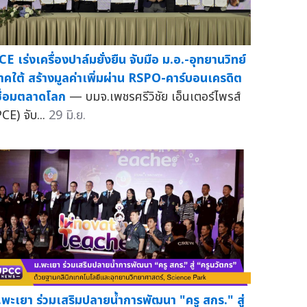
CE เร่งเครื่องปาล์มยั่งยืน จับมือ ม.อ.-อุทยานวิทย์
าคใต้ สร้างมูลค่าเพิ่มผ่าน RSPO-คาร์บอนเครดิต
ชื่อมตลาดโลก
— บมจ.เพชรศรีวิชัย เอ็นเตอร์ไพรส์
PCE) จับ...
29 มิ.ย.
.พะเยา ร่วมเสริมปลายน้ำการพัฒนา "ครู สกร." สู่