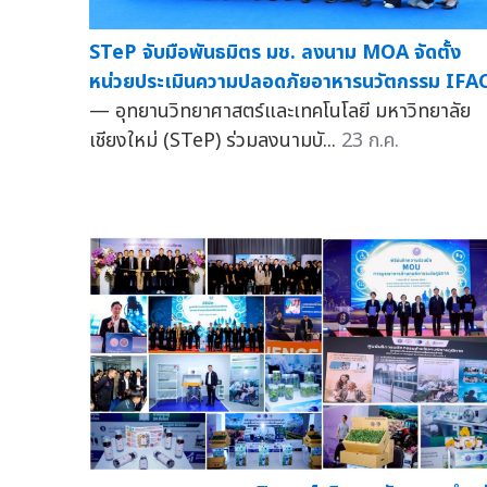
STeP จับมือพันธมิตร มช. ลงนาม MOA จัดตั้ง
หน่วยประเมินความปลอดภัยอาหารนวัตกรรม IFA
— อุทยานวิทยาศาสตร์และเทคโนโลยี มหาวิทยาลัย
เชียงใหม่ (STeP) ร่วมลงนามบั...
23 ก.ค.