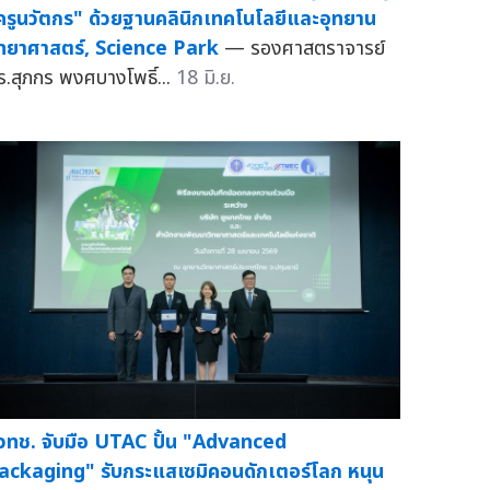
ครูนวัตกร" ด้วยฐานคลินิกเทคโนโลยีและอุทยาน
ิทยาศาสตร์, Science Park
— รองศาสตราจารย์
ร.สุภกร พงศบางโพธิ์...
18 มิ.ย.
วทช. จับมือ UTAC ปั้น "Advanced
ackaging" รับกระแสเซมิคอนดักเตอร์โลก หนุน