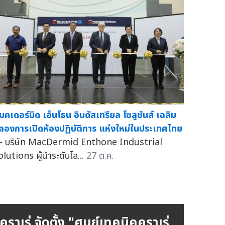
มคเดอร์มิด เอ็นโธน อินดัสเทรียล โซลูชันส์ เฉลิม
ลองการเปิดห้องปฏิบัติการ แห่งใหม่ในประเทศไทย
 บริษัท MacDermid Enthone Industrial
olutions ผู้นำระดับโล...
27 ต.ค.
คุราเร่ จัดตั้ง "ศูนย์เทคนิคคุราเร่