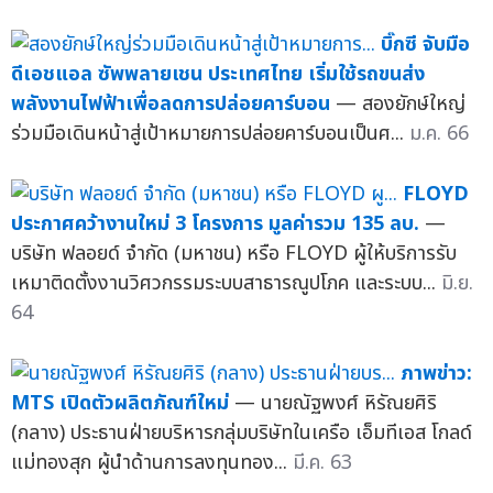
บิ๊กซี จับมือ
ดีเอชแอล ซัพพลายเชน ประเทศไทย เริ่มใช้รถขนส่ง
พลังงานไฟฟ้าเพื่อลดการปล่อยคาร์บอน
— สองยักษ์ใหญ่
ร่วมมือเดินหน้าสู่เป้าหมายการปล่อยคาร์บอนเป็นศ...
ม.ค. 66
FLOYD
ประกาศคว้างานใหม่ 3 โครงการ มูลค่ารวม 135 ลบ.
—
บริษัท ฟลอยด์ จำกัด (มหาชน) หรือ FLOYD ผู้ให้บริการรับ
เหมาติดตั้งงานวิศวกรรมระบบสาธารณูปโภค และระบบ...
มิ.ย.
64
ภาพข่าว:
MTS เปิดตัวผลิตภัณฑ์ใหม่
— นายณัฐพงศ์ หิรัณยศิริ
(กลาง) ประธานฝ่ายบริหารกลุ่มบริษัทในเครือ เอ็มทีเอส โกลด์
แม่ทองสุก ผู้นำด้านการลงทุนทอง...
มี.ค. 63