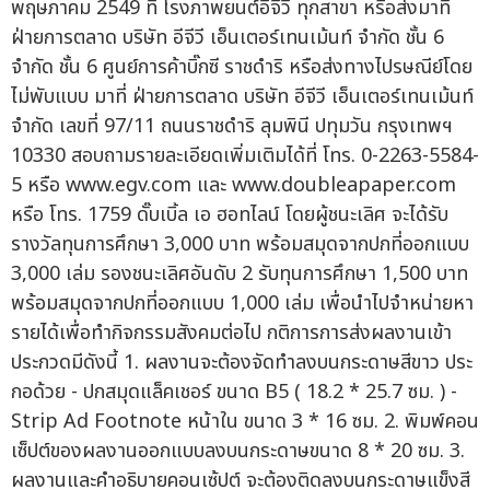
พฤษภาคม 2549 ที่ โรงภาพยนต์อีจีวี ทุกสาขา หรือส่งมาที่
ฝ่ายการตลาด บริษัท อีจีวี เอ็นเตอร์เทนเม้นท์ จำกัด ชั้น 6
จำกัด ชั้น 6 ศูนย์การค้าบิ๊กซี ราชดำริ หรือส่งทางไปรษณีย์โดย
ไม่พับแบบ มาที่ ฝ่ายการตลาด บริษัท อีจีวี เอ็นเตอร์เทนเม้นท์
จำกัด เลขที่ 97/11 ถนนราชดำริ ลุมพินี ปทุมวัน กรุงเทพฯ
10330 สอบถามรายละเอียดเพิ่มเติมได้ที่ โทร. 0-2263-5584-
5 หรือ www.egv.com และ www.doubleapaper.com
หรือ โทร. 1759 ดั๊บเบิ้ล เอ ฮอทไลน์ โดยผู้ชนะเลิศ จะได้รับ
รางวัลทุนการศึกษา 3,000 บาท พร้อมสมุดจากปกที่ออกแบบ
3,000 เล่ม รองชนะเลิศอันดับ 2 รับทุนการศึกษา 1,500 บาท
พร้อมสมุดจากปกที่ออกแบบ 1,000 เล่ม เพื่อนำไปจำหน่ายหา
รายได้เพื่อทำกิจกรรมสังคมต่อไป กติการการส่งผลงานเข้า
ประกวดมีดังนี้ 1. ผลงานจะต้องจัดทำลงบนกระดาษสีขาว ประ
กอด้วย - ปกสมุดแล็คเชอร์ ขนาด B5 ( 18.2 * 25.7 ซม. ) -
Strip Ad Footnote หน้าใน ขนาด 3 * 16 ซม. 2. พิมพ์คอน
เซ็ปต์ของผลงานออกแบบลงบนกระดาษขนาด 8 * 20 ซม. 3.
ผลงานและคำอธิบายคอนเซ้ปต์ จะต้องติดลงบนกระดาษแข็งสี