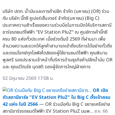
บริษัท ปตท. น้ำมันและการค้าปลีก จำกัด (มหาชน) (OR) ร่วม
กับ บริษัท บิ๊กซี ซูเปอร์เซ็นเตอร์ จำกัด(มหาชน) (Big C)
ประกาศความสำเร็จของความร่วมมือในการเปิดให้บริการสถานี
ชาร์จรถยนต์ไฟฟ้า "EV Station PluZ" ณ ศูนย์การค้าบิ๊กซี
ครบ 80 แห่งทั่วประเทศ เมื่อช่วงต้นปี 2569 ที่ผ่านมา เพื่อ
อำนวยความสะดวกให้ลูกค้าสามารถเข้าถึงบริการได้อย่างทั่วถึง
และตอบโจทย์ทุกไลฟ์สไตล์ของผู้ใช้ยานยนต์ไฟฟ้า คุณพิมาน
พูลศรี รองประธานเจ้าหน้าที่บริหารด้านธุรกิจค้าปลีกน้ำมัน OR
และ คุณปวีณรัช นุตสติ รองผู้จัดการใหญ่ฝ่ายการ
02 มิถุนายน 2569 17:08 น.
OR เปิด
ตัวสถานีชาร์จ "EV Station PluZ" ใน Big C ตั้งเป้าครบ
42 แห่ง ในปี 2566
— OR ร่วมมือกับ Big C ขยายเครือข่าย
สถานีชาร์จรถยนต์ไฟฟ้า EV Station PluZ บนพ...
ส.ค. 66