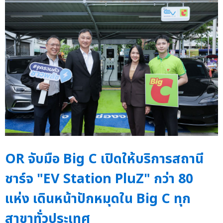
OR จับมือ Big C เปิดให้บริการสถานี
ชาร์จ "EV Station PluZ" กว่า 80
แห่ง เดินหน้าปักหมุดใน Big C ทุก
สาขาทั่วประเทศ