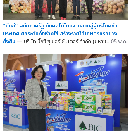
"บิ๊กซี" ผนึกภาครัฐ ดันผลไม้ไทยจากสวนสู่ผู้บริโภคทั่ว
ประเทศ ยกระดับทั้งห่วงโซ่ สร้างรายได้เกษตรกรอย่าง
ยั่งยืน
— บริษัท บิ๊กซี ซูเปอร์เซ็นเตอร์ จำกัด (มหาช...
05 พ.ค.