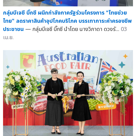
กลุ่มบีเจซี บิ๊กซี ผนึกกำลังภาครัฐร่วมโครงการ "ไทยช่วย
ไทย" ลดราคาสินค้าอุปโภคบริโภค บรรเทาภาระค่าครองชีพ
ประชาชน
— กลุ่มบีเจซี บิ๊กซี นำโดย นางวิภาดา ดวงรั...
03
เม.ย.