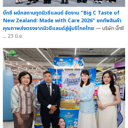
บิ๊กซี ผนึกสถานทูตนิวซีแลนด์ จัดงาน "Big C Taste of
New Zealand: Made with Care 2026" ยกทัพสินค้า
คุณภาพส่งตรงจากนิวซีแลนด์สู่ผู้บริโภคไทย
— บริษัท บิ๊กซี
...
23 มิ.ย.