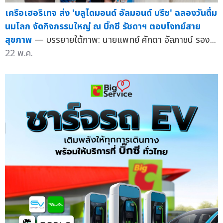
เครือเฮอริเทจ ส่ง 'บลูไดมอนด์ อัลมอนด์ บรีซ' ฉลองวันดื่ม
นมโลก จัดกิจกรรมใหญ่ ณ บิ๊กซี รัชดาฯ ตอบโจทย์สาย
สุขภาพ
— บรรยายใต้ภาพ: นายแพทย์ ศักดา อัลภาชน์ รอง...
22 พ.ค.