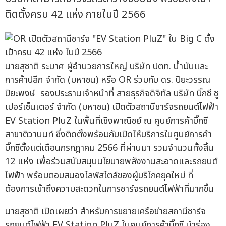
ติดตั้งครบ 42 แห่ง ภายในปี 2566
นายสุชาติ ระมาศ ผู้อำนวยการใหญ่ บริษัท ปตท. น้ำมันและ
การค้าปลีก จำกัด (มหาชน) หรือ OR ร่วมกับ ดร. ปิยะวรรณ
ปิยะพงษ์ รองประธานเจ้าหน้าที่ สายธุรกิจดิจิทัล บริษัท บิ๊กซี ซู
เปอร์เซ็นเตอร์ จำกัด (มหาชน) เปิดตัวสถานีชาร์จรถยนต์ไฟฟ้า
EV Station PluZ ในพื้นที่เชิงพาณิชย์ ณ ศูนย์การค้าบิ๊กซี
สาขาติวานนท์ ซึ่งติดตั้งพร้อมกับเปิดให้บริการในศูนย์การค้า
บิ๊กซีตั้งแต่เดือนกรกฎาคม 2566 ที่ผ่านมา รวมจำนวนทั้งสิ้น
12 แห่ง เพื่อร่วมสนับสนุนนโยบายพลังงานสะอาดและรถยนต์
ไฟฟ้า พร้อมตอบสนองไลฟ์สไตล์ของผู้บริโภคยุคใหม่ ที่
ต้องการเข้าถึงความสะดวกในการชาร์จรถยนต์ไฟฟ้าที่มากขึ้น
นายสุชาติ เปิดเผยว่า สำหรับการขยายเครือข่ายสถานีชาร์จ
รถยนต์ไฟฟ้า EV Station PluZ ในศูนย์การค้าบิ๊กซี นำร่อง