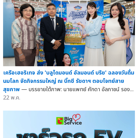
เครือเฮอริเทจ ส่ง 'บลูไดมอนด์ อัลมอนด์ บรีซ' ฉลองวันดื่ม
นมโลก จัดกิจกรรมใหญ่ ณ บิ๊กซี รัชดาฯ ตอบโจทย์สาย
สุขภาพ
— บรรยายใต้ภาพ: นายแพทย์ ศักดา อัลภาชน์ รอง...
22 พ.ค.