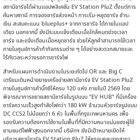
สถานีชาร์จได้ผ่านแอปพลิเคชัน EV Station PluZ ตั้งแต่การ
ค้นหาสถานี การจองชาร์จล่วงหน้า การเริ่ม-หยุดชาร์จ ชำระ
เงิน สะสมคะแนน blueplus+ จากการชาร์จ ได้ภายในแอป
เดียว นอกจากนี้ ยังมีระบบแจ้งเตือนเมื่อใกล้หมดช่วงเวลา
ชาร์จ และแจ้งเตือนเมื่อหยุดชาร์จ ช่วยให้ลูกค้าสามารถใช้เวลา
ภายในศูนย์การค้าทำกิจกรรมต่าง ๆ ได้อย่างสะดวกสบายและ
ไร้กังวลระหว่างรอการชาร์จไฟ
สำหรับแผนการดำเนินงานในระยะถัดไป OR และ Big C
เตรียมเดินหน้าขยายเครือข่ายสถานีชาร์จ EV Station PluZ
ภายในศูนย์การค้าบิ๊กซีให้ครบ 120 แห่ง ภายในปี 2569 โดย
พิจารณาการขยายสถานีชาร์จในรูปแบบ "EV HUB" ที่มีเครื่อง
ชาร์จความเร็วสูงกำลังไฟกว่า 180 kW จำนวนหัวชาร์จรูปแบบ
DC CCS2 ไม่น้อยกว่า 6 หัว ในพื้นที่กรุงเทพมหานคร เพื่อ
รองรับความต้องการใช้งานในพื้นที่ที่มีความหนาแน่นของผู้ใช้
ยานยนต์ไฟฟ้าสูงนอกจากนี้ บริษัทฯ ยังมีเป้าหมายเปิดให้
บริการสถานีชาร์จ EV Station PluZ ให้ครอบคลุมทุกสาขา