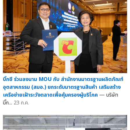
บิ๊กซี ร่วมลงนาม MOU กับ สำนักงานมาตรฐานผลิตภัณฑ์
อุตสาหกรรม (สมอ.) ยกระดับมาตรฐานสินค้า เสริมสร้าง
เครือข่ายเฝ้าระวังตลาดเพื่อคุ้มครองผู้บริโภค
— บริษัท
บิ๊ก...
23 ก.ค.