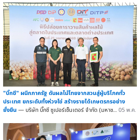
"บิ๊กซี" ผนึกภาครัฐ ดันผลไม้ไทยจากสวนสู่ผู้บริโภคทั่ว
ประเทศ ยกระดับทั้งห่วงโซ่ สร้างรายได้เกษตรกรอย่าง
ยั่งยืน
— บริษัท บิ๊กซี ซูเปอร์เซ็นเตอร์ จำกัด (มหาช...
05 พ.ค.