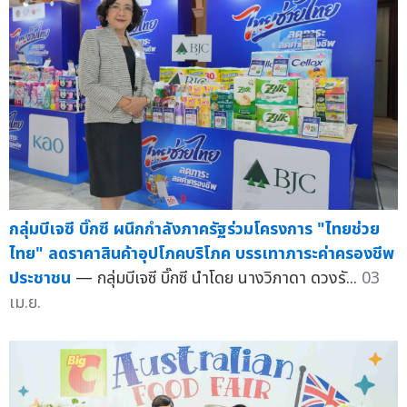
กลุ่มบีเจซี บิ๊กซี ผนึกกำลังภาครัฐร่วมโครงการ "ไทยช่วย
ไทย" ลดราคาสินค้าอุปโภคบริโภค บรรเทาภาระค่าครองชีพ
ประชาชน
— กลุ่มบีเจซี บิ๊กซี นำโดย นางวิภาดา ดวงรั...
03
เม.ย.