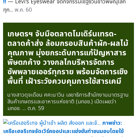
!!
— Levi's Eyeswear จัดกิจกรรมเชิฐชวนชาวพิษณุโลก
ทุก...
พ.ค. 60
เกษตรฯ จับมือตลาดโมเดิร์นเทรด-
ตลาดค้าส่ง ล้อมกรอบสินค้าผัก-ผลไม้
คุณภาพ มุ่งยกระดับการแก้ปัญหาสาร
พิษตกค้าง วางกลไกบริหารจัดการ
ซัพพลายเออร์ทุกราย พร้อมจัดการเชิง
พื้นที่ เฝ้าระวังควบคุมการใช้สารเคมี
นางสาวดุจเดือน ศศะนาวิน เลขาธิการสำนักงานมาตรฐาน
สินค้าเกษตรและอาหารแห่งชาติ (มกอช.) เปิดเผยว่า
มกอช. ...
ต.ค. 59
ภาพข่าว:
เครือเฮอริเทจจัดเวิร์คชอปและแข่งขันทำขนมอบโดยใช้