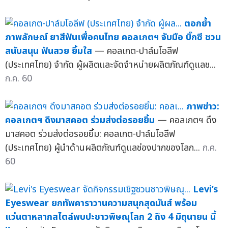
ตอกย้ำ
ภาพลักษณ์ ยาสีฟันเพื่อคนไทย คอลเกตฯ จับมือ บิ๊กซี ชวน
สนับสนุน ฟันสวย ยิ้มใส
— คอลเกต-ปาล์มโอลีฟ
(ประเทศไทย) จำกัด ผู้ผลิตและจัดจำหน่ายผลิตภัณฑ์ดูแลช...
ก.ค. 60
ภาพข่าว:
คอลเกตฯ ดึงมาสคอต ร่วมส่งต่อรอยยิ้ม
— คอลเกตฯ ดึง
มาสคอต ร่วมส่งต่อรอยยิ้ม: คอลเกต-ปาล์มโอลีฟ
(ประเทศไทย) ผู้นำด้านผลิตภัณฑ์ดูแลช่องปากของโลก...
ก.ค.
60
Levi’s
Eyeswear ยกทัพคาราวานความสนุกสุดมันส์ พร้อม
แว่นตาหลากสไตล์พบปะชาวพิษณุโลก 2 ถึง 4 มิถุนายน นี้