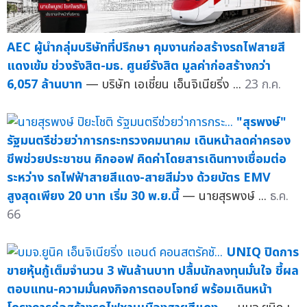
AEC ผู้นำกลุ่มบริษัทที่ปรึกษา คุมงานก่อสร้างรถไฟสายสี
แดงเข้ม ช่วงรังสิต-มธ. ศูนย์รังสิต มูลค่าก่อสร้างกว่า
6,057 ล้านบาท
— บริษัท เอเชี่ยน เอ็นจิเนียริ่ง ...
23 ก.ค.
"สุรพงษ์"
รัฐมนตรีช่วยว่าการกระทรวงคมนาคม เดินหน้าลดค่าครอง
ชีพช่วยประชาชน คิกออฟ คิดค่าโดยสารเดินทางเชื่อมต่อ
ระหว่าง รถไฟฟ้าสายสีแดง-สายสีม่วง ด้วยบัตร EMV
สูงสุดเพียง 20 บาท เริ่ม 30 พ.ย.นี้
— นายสุรพงษ์ ...
ธ.ค.
66
UNIQ ปิดการ
ขายหุ้นกู้เต็มจำนวน 3 พันล้านบาท ปลื้มนักลงทุนมั่นใจ ชี้ผล
ตอบแทน-ความมั่นคงกิจการตอบโจทย์ พร้อมเดินหน้า