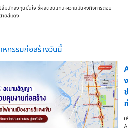
หกรรมก่อสร้างวันนี้
A
ง
ช
ก
บร
A