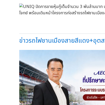
ข่าวรถไฟชานเมืองสายสีแดง+อุตสา