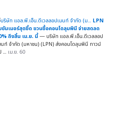
LPN
ับซัมเมอร์สุดซี๊ด ชวนซื้อคอนโดลุมพินี จ่ายสดลด
% ถึงสิ้น เม.ย. นี้
— บริษัท แอล.พี.เอ็น.ดีเวลลอป
มนท์ จำกัด (มหาชน) (LPN) ส่งคอนโดลุมพินี ทาวน์
ป ...
เม.ย. 60