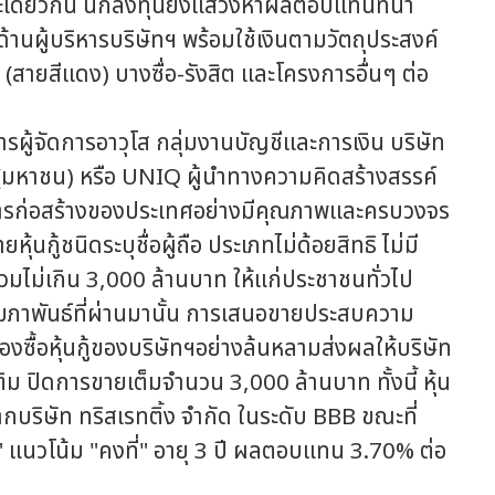
ะเดียวกัน นักลงทุนยังแสวงหาผลตอบแทนที่น่า
านผู้บริหารบริษัทฯ พร้อมใช้เงินตามวัตถุประสงค์
สายสีแดง) บางซื่อ-รังสิต และโครงการอื่นๆ ต่อ
ัดการอาวุโส กลุ่มงานบัญชีและการเงิน บริษัท
กัด (มหาชน) หรือ UNIQ ผู้นำทางความคิดสร้างสรรค์
ารก่อสร้างของประเทศอย่างมีคุณภาพและครบวงจร
นกู้ชนิดระบุชื่อผู้ถือ ประเภทไม่ด้อยสิทธิ ไม่มี
ยรวมไม่เกิน 3,000 ล้านบาท ให้แก่ประชาชนทั่วไป
 กุมภาพันธ์ที่ผ่านมานั้น การเสนอขายประสบความ
งซื้อหุ้นกู้ของบริษัทฯอย่างล้นหลามส่งผลให้บริษัท
ติม ปิดการขายเต็มจำนวน 3,000 ล้านบาท ทั้งนี้ หุ้น
จากบริษัท ทริสเรทติ้ง จำกัด ในระดับ BBB ขณะที่
+" แนวโน้ม "คงที่" อายุ 3 ปี ผลตอบแทน 3.70% ต่อ