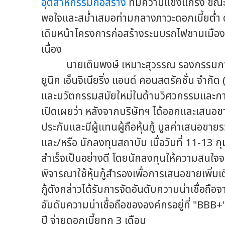
อุตสาหกรรมก่อสร้าง
ที่มีความแข็งแกร่ง ขณ
พอใจและสม่ำเสมอท่ามกลางภาวะดอกเบี้ยต่ำ ด้
เดินหน้าโครงการก่อสร้างระบบรถไฟชานเมือง (
เนื่อง
นายเติมพงษ์ เหมาะสุวรรณ รองกรรมการผู้จ
ยูนิค เอ็นจิเนียริ่ง แอนด์ คอนสตรัคชั่น จำ
และนวัตกรรมสมัยใหม่ในด้านวิศวกรรมและก
เปิดเผยว่า หลังจากบริษัทฯ ได้ออกและเสนอขายหุ้
ประกันและมีผู้แทนผู้ถือหุ้นกู้ มูลค่าเสนอขา
และ/หรือ นักลงทุนสถาบัน เมื่อวันที่ 11-13
สำเร็จเป็นอย่างดี โดยนักลงทุนให้ความสนใจจอ
พิจารณาใช้หุ้นกู้สำรองเพื่อการเสนอขายเพิ่มเ
กู้ดังกล่าวได้รับการจัดอันดับความน่าเชื่อถือ
อันดับความน่าเชื่อถือขององค์กรอยู่ที่ "BBB
ปี จ่ายดอกเบี้ยทุก 3 เดือน