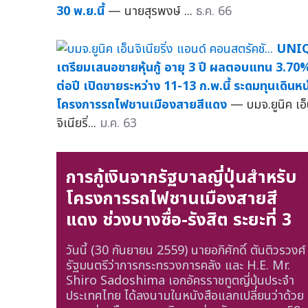
30 พ.ย.นี้
— นายสุรพงษ์ ...
ธ.ค. 66
UNI
เตรียมเสนอขายหุ้นกู้ อายุ 3 ปี ผลตอบแทน 3.70
ต่อปี เปิดขายระหว่าง 11-13 ก.พ.นี้ ระดมทุนเดินหน
โครงการรถไฟชานเมืองสายสีแดง
— บมจ.ยูนิค เอ
จิเนียริ่...
ม.ค. 63
การกู้เงินจากรัฐบาลญี่ปุ่นสำหรับ
โครงการรถไฟชานเมืองสายสี
แดง ช่วงบางซื่อ-รังสิต ระยะที่ 3
วันนี้ (30 กันยายน 2559) นายอภิศักดิ์ ตันติวรวงศ์
รัฐมนตรีว่าการกระทรวงการคลัง และ H.E. Mr.
Shiro Sadoshima เอกอัครราชทูตญี่ปุ่นประจำ
ประเทศไทย ได้ลงนามในหนังสือแลกเปลี่ยนว่าด้วย