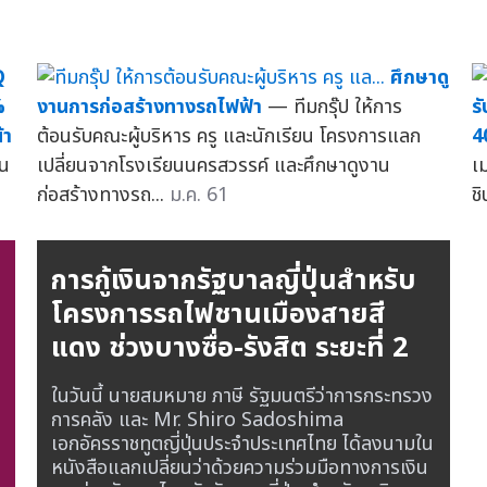
Q
ศึกษาดู
%
งานการก่อสร้างทางรถไฟฟ้า
— ทีมกรุ๊ป ให้การ
ร
้า
ต้อนรับคณะผู้บริหาร ครู และนักเรียน โครงการแลก
40
็น
เปลี่ยนจากโรงเรียนนครสวรรค์ และศึกษาดูงาน
เ
ก่อสร้างทางรถ...
ม.ค. 61
ชิ
การกู้เงินจากรัฐบาลญี่ปุ่นสำหรับ
โครงการรถไฟชานเมืองสายสี
แดง ช่วงบางซื่อ-รังสิต ระยะที่ 2
ในวันนี้ นายสมหมาย ภาษี รัฐมนตรีว่าการกระทรวง
การคลัง และ Mr. Shiro Sadoshima
เอกอัครราชทูตญี่ปุ่นประจำประเทศไทย ได้ลงนามใน
หนังสือแลกเปลี่ยนว่าด้วยความร่วมมือทางการเงิน