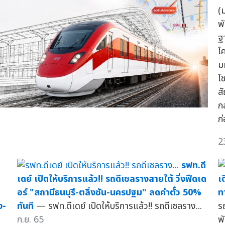
(
พ
ฐ
โ
ม
โ
ส
ก
ก
2
รฟท.ดี
เดย์ เปิดให้บริการแล้ว!! รถดีเซลรางสายใต้ วิ่งฟีดเด
เ
อร์ "สถานีธนบุรี-ตลิ่งชัน-นครปฐม" ลดค่าตั๋ว 50%
ท
ง-
ทันที
— รฟท.ดีเดย์ เปิดให้บริการแล้ว!! รถดีเซลราง...
ร
ก.ย. 65
พ