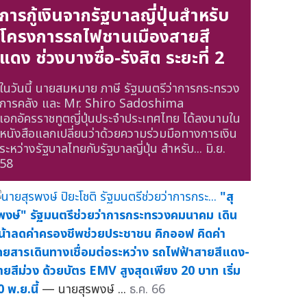
การกู้เงินจากรัฐบาลญี่ปุ่นสำหรับ
โครงการรถไฟชานเมืองสายสี
แดง ช่วงบางซื่อ-รังสิต ระยะที่ 2
ในวันนี้ นายสมหมาย ภาษี รัฐมนตรีว่าการกระทรวง
การคลัง และ Mr. Shiro Sadoshima
เอกอัครราชทูตญี่ปุ่นประจำประเทศไทย ได้ลงนามใน
หนังสือแลกเปลี่ยนว่าด้วยความร่วมมือทางการเงิน
ระหว่างรัฐบาลไทยกับรัฐบาลญี่ปุ่น สำหรับ...
มิ.ย.
58
"สุ
พงษ์" รัฐมนตรีช่วยว่าการกระทรวงคมนาคม เดิน
น้าลดค่าครองชีพช่วยประชาชน คิกออฟ คิดค่า
ดยสารเดินทางเชื่อมต่อระหว่าง รถไฟฟ้าสายสีแดง-
ายสีม่วง ด้วยบัตร EMV สูงสุดเพียง 20 บาท เริ่ม
 พ.ย.นี้
— นายสุรพงษ์ ...
ธ.ค. 66