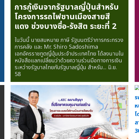
การกู้เงินจากรัฐบาลญี่ปุ่นสำหรับ
โครงการรถไฟชานเมืองสายสี
แดง ช่วงบางซื่อ-รังสิต ระยะที่ 2
ในวันนี้ นายสมหมาย ภาษี รัฐมนตรีว่าการกระทรวง
การคลัง และ Mr. Shiro Sadoshima
เอกอัครราชทูตญี่ปุ่นประจำประเทศไทย ได้ลงนามใน
หนังสือแลกเปลี่ยนว่าด้วยความร่วมมือทางการเงิน
ระหว่างรัฐบาลไทยกับรัฐบาลญี่ปุ่น สำหรับ...
มิ.ย.
58
ร
ห
โ
ส
30