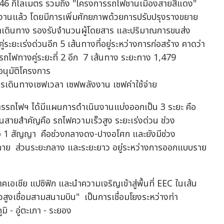
346 กิโลเมตร รวมถึง "โครงการรถไฟชานเมืองสายสีแดง"
ช้งานแล้ว โดยมีการเพิ่มศักยภาพด้วยการปรับปรุงรางขยาย
เวลาเดินทาง รองรับจำนวนผู้โดยสาร และปริมาณการขนส่ง
่ระยะเร่งด่วนอีก 5 เส้นทางที่อยู่ระหว่างการก่อสร้าง คาดว่า
รถไฟทางคู่ระยะที่ 2 อีก 7 เส้นทาง ระยะทาง 1,479
อนุมัติโครงการ
ารรถไฟฯ ได้มีแผนการดำเนินงานแบ่งออกเป็น 3 ระยะ คือ
นสายสำคัญคือ รถไฟความเร็วสูง ระยะเร่งด่วน ช่วง
็จ 1 สัญญา คือช่วงกลางดง-ปางอโศก และยังมีช่วง
คาย ส่วนระยะกลาง และระยะยาว อยู่ระหว่างการออกแบบราย
เอเชีย แปซิฟิก และนำความเจริญเข้าสู่พื้นที่ EEC ในเส้น
ูงเชื่อมสามสนามบิน" เป็นการเชื่อมโยงระหว่างท่า
ิ - อู่ตะเภา - ระยอง