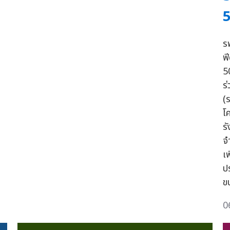
5
รฟ
ฟ
5
ร
(
โ
รั
จ
เ
ป
ข
0