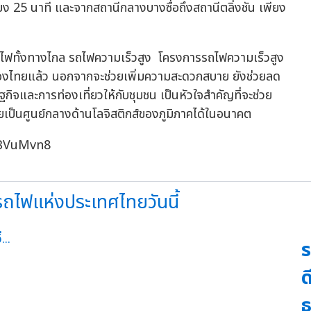
ยง 25 นาที และจากสถานีกลางบางซื่อถึงสถานีตลิ่งชัน เพียง
รถไฟทั้งทางไกล รถไฟความเร็วสูง โครงการรถไฟความเร็วสูง
ของไทยแล้ว นอกจากจะช่วยเพิ่มความสะดวกสบาย ยังช่วยลด
จและการท่องเที่ยวให้กับชุมชน เป็นหัวใจสำคัญที่จะช่วย
ยเป็นศูนย์กลางด้านโลจิสติกส์ของภูมิภาคได้ในอนาคต
OctBVuMvn8
ถไฟแห่งประเทศไทยวันนี้
ร
ด
ธ