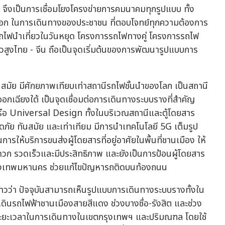
" จึงเป็นการเชื่อมโยงโครงข่ายการคมนาคมทุกรูปแบบ ทั้ง
อก ในการเดินทางของประชาชน ที่ตอบโจทย์ทุกความต้องการ
ไฟนำเที่ยวในวันหยุด โครงการรถไฟทางคู่ โครงการรถไฟ
สูงไทย - จีน ถือเป็นจุดเริ่มต้นของการพัฒนารูปแบบการ
นสมัย มีศักยภาพเทียบเท่าสถานีรถไฟชั้นนำของโลก เป็นสถานี
ออกเฉียงใต้ เป็นจุดเชื่อมต่อการเดินทางระบบรางที่สำคัญ
รือ Universal Design ทั้งในบริเวณสถานีและตู้โดยสาร
ดภัย ทันสมัย และเท่าเทียม มีการนำเทคโนโลยี 5G เต็มรูป
ให้บริการขนส่งผู้โดยสารที่อยู่อาศัยในพื้นที่ชานเมือง ให้
วก รวดเร็วและมีประสิทธิภาพ และยังเป็นการป้อนผู้โดยสาร
กรุงเทพมหานคร ช่วยแก้ไขปัญหารถติดบนท้องถนน
่าวว่า ปัจจุบันสามารถเห็นรูปแบบการเดินทางระบบรางทั้งใน
รเดินรถไฟฟ้าชานเมืองสายสีแดง ช่วงบางซื่อ-รังสิต และช่วง
ดระยะเวลาในการเดินทางในเขตกรุงเทพฯ และปริมณฑล โดยใช้