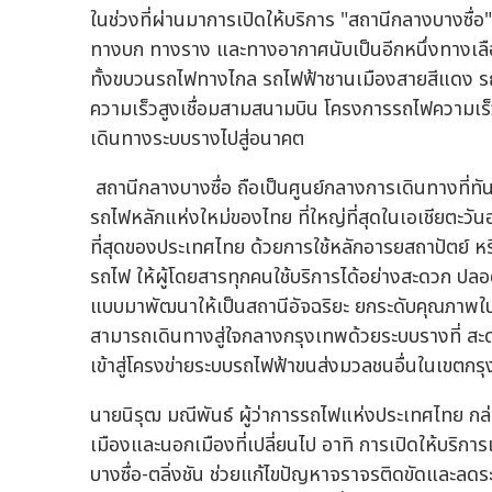
ในช่วงที่ผ่านมาการเปิดให้บริการ "สถานีกลางบางซื่อ
ทางบก ทางราง และทางอากาศนับเป็นอีกหนึ่งทางเลื
ทั้งขบวนรถไฟทางไกล รถไฟฟ้าชานเมืองสายสีแดง รถ
ความเร็วสูงเชื่อมสามสนามบิน โครงการรถไฟความเร็ว
เดินทางระบบรางไปสู่อนาคต
สถานีกลางบางซื่อ ถือเป็นศูนย์กลางการเดินทางที่ทั
รถไฟหลักแห่งใหม่ของไทย ที่ใหญ่ที่สุดในเอเชียตะวัน
ที่สุดของประเทศไทย ด้วยการใช้หลักอารยสถาปัตย์ ห
รถไฟ ให้ผู้โดยสารทุกคนใช้บริการได้อย่างสะดวก ปลอ
แบบมาพัฒนาให้เป็นสถานีอัจฉริยะ ยกระดับคุณภาพในการ
สามารถเดินทางสู่ใจกลางกรุงเทพด้วยระบบรางที่ สะด
เข้าสู่โครงข่ายระบบรถไฟฟ้าขนส่งมวลชนอื่นในเขต
นายนิรุฒ มณีพันธ์ ผู้ว่าการรถไฟแห่งประเทศไทย กล
เมืองและนอกเมืองที่เปลี่ยนไป อาทิ การเปิดให้บริกา
บางซื่อ-ตลิ่งชัน ช่วยแก้ไขปัญหาจราจรติดขัดและล