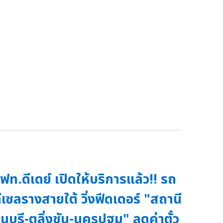
ฟท.ดีเดย์ เปิดให้บริการแล้ว!! รถ
ีเซลรางสายใต้ วิ่งฟีดเดอร์ "สถานี
นบุรี-ตลิ่งชัน-นครปฐม" ลดค่าตั๋ว