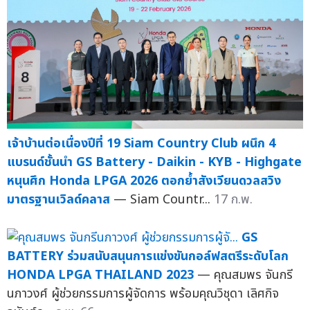
เจ้าบ้านต่อเนื่องปีที่ 19 Siam Country Club ผนึก 4
แบรนด์ชั้นนำ GS Battery - Daikin - KYB - Highgate
หนุนศึก Honda LPGA 2026 ตอกย้ำสังเวียนดวลสวิง
มาตรฐานเวิลด์คลาส
— Siam Countr...
17 ก.พ.
GS
BATTERY ร่วมสนับสนุนการแข่งขันกอล์ฟสตรีระดับโลก
HONDA LPGA THAILAND 2023
— คุณสมพร จันกรี
นภาวงศ์ ผู้ช่วยกรรมการผู้จัดการ พร้อมคุณวิชุดา เลิศกิจ