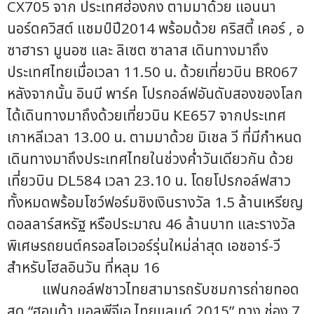
CX705 จาก ประเทศฮ่องกง ตามมาด้วย แอนนา
นอร์ดควิสต์ แชมป์ปี2014 พร้อมด้วย คริสตี้ เคอร์ , อ
ซาฮารา มูนอซ และ ลิเซต ซาลาส เดินทางมาถึง
ประเทศไทยเมื่อเวลา 11.50 น. ด้วยเที่ยวบิน BR067
หลังจากนั้น อินบี พาร์ค โปรกอล์ฟอันดับสองของโลก
ได้เดินทางมาถึงด้วยเที่ยวบิน KE657 จากประเทศ
เกาหลีเวลา 13.00 น. ตามมาด้วย มิเชล วี ที่มีกำหนด
เดินทางมาถึงประเทศไทยในช่วงค่ำวันเดียวกัน ด้วย
เที่ยวบิน DL584 เวลา 23.10 น. โดยโปรกอล์ฟสาว
ทั้งหมดพร้อมโชว์ฟอร์มชิงเงินรางวัล 1.5 ล้านเหรียญ
ดอลลาร์สหรัฐ หรือประมาณ 46 ล้านบาท และรางวัล
พิเศษรถยนต์ครอสโอเวอร์รุ่นใหม่ล่าสุด เอชอาร์-วี
สำหรับโฮลอินวัน ที่หลุม 16
แฟนกอล์ฟชาวไทยสามารถรับชมการถ่ายทอด
สด “ฮอนด้า แอลพีจีเอ ไทยแลนด์ 2015” ทาง ช่อง 7