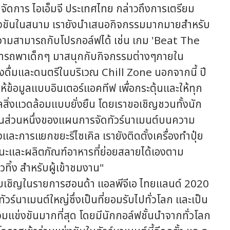
ดการ ไอเอ็มจี ประเทศไทย กล่าวถึงการเตรียม
งขันในสนาม เรายังนำเสนอกิจกรรมมากมายสำหรับ
ความสามารถกับโปรกอล์ฟได้ เช่น เกม 'Beat The
ามารถพาเด็กๆ มาสนุกกับกิจกรรมต่างๆภายใน
งดื่มและดนตรีในบริเวณ Chill Zone นอกจากนี้ ปี
ให้ข้อมูลแบบอินเตอร์แอคทีฟ เพื่อกระตุ้นและให้ทุก
ลสิ่งแวดล้อมแบบยั่งยืน โดยเราขอเชิญชวนทั้งนัก
ป็นส่วนหนึ่งของแผนการจัดทัวร์นาเมนต์บนความ
และการแยกขยะรีไซเคิล เรายังติดตั้งเครื่องทำปุ๋ย
นะและผลิตภัณฑ์อาหารที่ย่อยสลายได้เองตาม
ิ้ง สำหรับผู้เข้าชมงาน"
บเชิญในรายการฮอนด้า แอลพีจีเอ ไทยแลนด์ 2020
ัวร์นาเมนต์ใหญ่ซึ่งเป็นที่ยอมรับไปทั่วโลก และเป็น
มแข่งขันมากที่สุด โดยมีนักกอล์ฟชั้นนำจากทั่วโลก