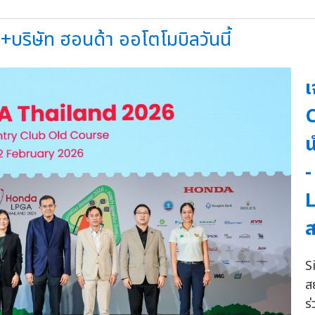
บริษัท ฮอนด้า ออโตโมบิลวันนี้
เ
C
น
-
L
ส
S
ส
ร