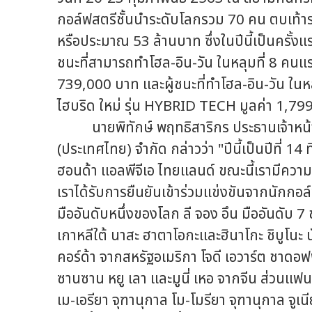
กอล์ฟสตรีชั้นนำระดับโลกรวม 70 คน ตบเท้าร่
หรือประมาณ 53 ล้านบาท ซึ่งในปีนี้เป็นครั้งแ
ชนะที่สามารถทำโฮล-อิน-วัน ในหลุมที่ 8 คนแรก 
739,000 บาท และผู้ชนะที่ทำโฮล-อิน-วัน ใน
ไฮบริด ใหม่ รุ่น HYBRID TECH มูลค่า 1,7
นายพิทักษ์ พฤทธิสาริกร ประธานเจ้าหน้าที
(ประเทศไทย) จำกัด กล่าวว่า "ปีนี้เป็นปีที่ 1
ฮอนด้า แอลพีจีเอ ไทยแลนด์ ขณะนี้เรามีความ
เราได้รับการยืนยันเข้าร่วมแข่งขันจากนักกอล์ฟ
มืออันดับหนึ่งของโลก ลี จอง อึน มืออันดับ 
เกาหลีใต้ นาสะ ฮาตาโอกะและฮินาโกะ ชิบูโนะ น
คอร์ด้า จากสหรัฐอเมริกา โจดี เอวาร์ต ชาดอฟ
ซานซาน หยู เลา และมูนี่ เหอ จากจีน ส่วนแฟ
เม-เอรียา จุฑานุกาล โม-โมรียา จุฑานุกาล จูเ