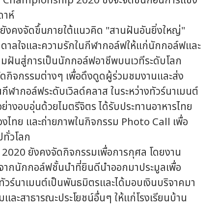
hampionship 2020 ซึ่งจะจัดขึ้นก่อนการแข่ง
ดาห์
งคงจัดขึ้นภายใต้แนวคิด "สานฝันอันยิ่งใหญ่"
ันดาลใจและความรักในกีฬากอล์ฟให้แก่นักกอล์ฟและ
ามฝันสู่การเป็นนักกอล์ฟอาชีพบนเวทีระดับโลก
ดกิจกรรมต่างๆ เพื่อดึงดูดผู้ร่วมชมงานและส่ง
ีฬากอล์ฟระดับเวิลด์คลาส ในระหว่างทัวร์นาเมนต์
ย่างอบอุ่นด้วยไมตรีจิตร ได้รับประทานอาหารไทย
องไทย และถ่ายภาพในกิจกรรม Photo Call เพื่อ
ปทั่วโลก
020 ยังคงจัดกิจกรรมเพื่อการกุศล โดยงาน
ากนักกอล์ฟชั้นนำที่ยินดีนำออกมาประมูลเพื่อ
่งทัวร์นาเมนต์เป็นพันธมิตรและได้มอบเงินบริจาคมา
งคมและสาธารณะประโยชน์อื่นๆ ให้แก่โรงเรียนบ้าน