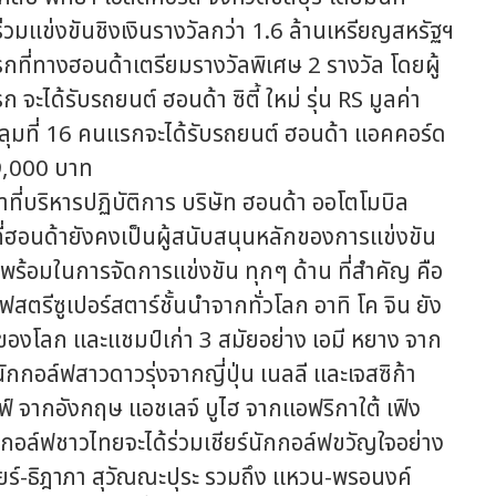
วมแข่งขันชิงเงินรางวัลกว่า 1.6 ล้านเหรียญสหรัฐฯ
รกที่ทางฮอนด้าเตรียมรางวัลพิเศษ 2 รางวัล โดยผู้
จะได้รับรถยนต์ ฮอนด้า ซิตี้ ใหม่ รุ่น RS มูลค่า
หลุมที่ 16 คนแรกจะได้รับรถยนต์ ฮอนด้า แอคคอร์ด
99,000 บาท
่บริหารปฏิบัติการ บริษัท ฮอนด้า ออโตโมบิล
4 ที่ฮอนด้ายังคงเป็นผู้สนับสนุนหลักของการแข่งขัน
พร้อมในการจัดการแข่งขัน ทุกๆ ด้าน ที่สำคัญ คือ
สตรีซูเปอร์สตาร์ชั้นนำจากทั่วโลก อาทิ โค จิน ยัง
7 ของโลก และแชมป์เก่า 3 สมัยอย่าง เอมี หยาง จาก
ักกอล์ฟสาวดาวรุ่งจากญี่ปุ่น เนลลี และเจสซิก้า
ฟ์ จากอังกฤษ แอชเลจ์ บูไฮ จากแอฟริกาใต้ เฟิง
นกอล์ฟชาวไทยจะได้ร่วมเชียร์นักกอล์ฟขวัญใจอย่าง
นียร์-ธิฎาภา สุวัณณะปุระ รวมถึง แหวน-พรอนงค์