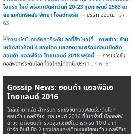
ไฮบริด ใหม่ พร้อมเปิดศึกวันที่ 20-23 กุมภาพันธ์ 2563 ณ
สยามคันทรีคลับ พัทยา โอลด์คอร์ส
— บริษัท ฮอนด...
ม.ค.
63
ภาพข่าว: ก้าน
เหล็กสาวท็อป 4 ของโลก แถลงความพร้อมก่อนเปิดศึก
ฮอนด้า แอลพีจีเอ ไทยแลนด์ 2018 พรุ่งนี้
— การแข่งขัน
กอล์ฟสตรีระดับโลกที่ยิ่งใหญ่ที่สุดในประเท...
ก.พ. 61
Gossip News: ฮอนด้า แอลพีจีเอ
ไทยแลนด์ 2016
ใกล้เข้ามาแล้ว สำหรับการแข่งขันกอล์ฟสตรีระดับโลก
ฮอนด้า แอลพีจีเอ ไทยแลนด์ 2016 ที่ในครั้งนี้ นักกอล์ฟ
สาวดาวดังตบเท้าร่วมลุ้นแชมป์ในวาระครบ 10 ปี อาทิ
ปาร์ค อินบี มือ 2 ของโลกและอดีตแชมป์ฮอนด้า แอลพีจีเอ