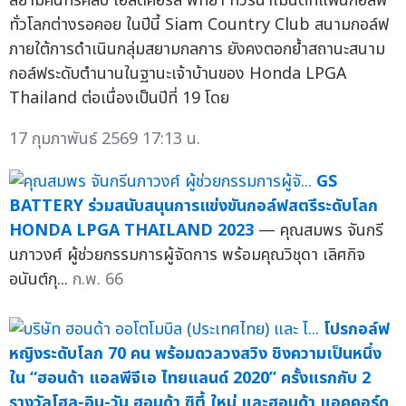
สยามคันทรีคลับ โอลด์คอร์ส พัทยา ทัวร์นาเมนต์ที่แฟนกอล์ฟ
ทั่วโลกต่างรอคอย ในปีนี้ Siam Country Club สนามกอล์ฟ
ภายใต้การดำเนินกลุ่มสยามกลการ ยังคงตอกย้ำสถานะสนาม
กอล์ฟระดับตำนานในฐานะเจ้าบ้านของ Honda LPGA
Thailand ต่อเนื่องเป็นปีที่ 19 โดย
17 กุมภาพันธ์ 2569 17:13 น.
GS
BATTERY ร่วมสนับสนุนการแข่งขันกอล์ฟสตรีระดับโลก
HONDA LPGA THAILAND 2023
— คุณสมพร จันกรี
นภาวงศ์ ผู้ช่วยกรรมการผู้จัดการ พร้อมคุณวิชุดา เลิศกิจ
อนันต์กุ...
ก.พ. 66
โปรกอล์ฟ
หญิงระดับโลก 70 คน พร้อมดวลวงสวิง ชิงความเป็นหนึ่ง
ใน “ฮอนด้า แอลพีจีเอ ไทยแลนด์ 2020” ครั้งแรกกับ 2
รางวัลโฮล-อิน-วัน ฮอนด้า ซิตี้ ใหม่ และฮอนด้า แอคคอร์ด