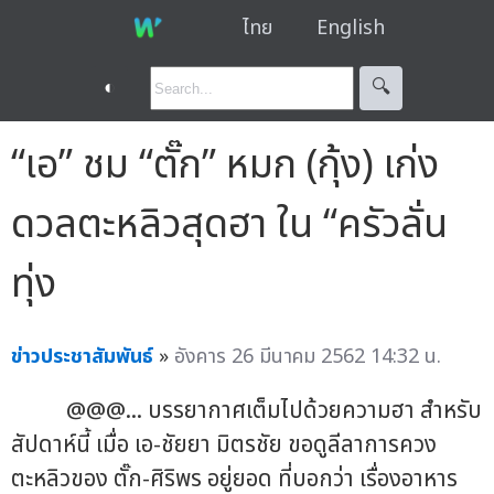
ไทย
English
◐
🔍︎
“เอ” ชม “ตั๊ก” หมก (กุ้ง) เก่ง
ดวลตะหลิวสุดฮา ใน “ครัวลั่น
ทุ่ง
ข่าวประชาสัมพันธ์
»
อังคาร 26 มีนาคม 2562 14:32 น.
@@@... บรรยากาศเต็มไปด้วยความฮา สำหรับ
สัปดาห์นี้ เมื่อ เอ-ชัยยา มิตรชัย ขอดูลีลาการควง
ตะหลิวของ ตั๊ก-ศิริพร อยู่ยอด ที่บอกว่า เรื่องอาหาร