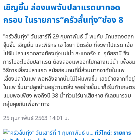
เชิญยิ้ม ล่องแพจับปลาแรดมาทอด
กรอบ ในรายการ“ครัวลั่นทุ่ง”ช่อง 8
"ครัวลั่นทุ่ง" วันเสาร์ที่ 29 กุมภาพันธ์ นี้ พบกับ นักแสดงตลก
จุ๊บจิ๊บ เชิญยิ้ม และพิธีกร เอ ไชยา มิตรชัย ที่จะพาไปแรด เอ้ย
ไปจับปลาแรดกลางท้องทุ่งแม่น้ำ สะแกกรัง จ. อุทัยธานี ซึ่ง
การไปจะไปจับปลาแรด ต้องล่องแพออกไปกลางแม่น้ำ เพื่อชม
วิธีการเลี้ยงปลาแรด สมัยก่อนคนที่นี่ส่วนมากอาศัยในแพ
เลี้ยงปลาในแพ พอหลังจากนั้นไม้ไผ่แพงขึ้น เลยย้ายจากที่อยู่
ในแพ ขึ้นมาปลูกบ้านอยู่ตามตลิ่ง พอย้ายขึ้นมาก็เริ่มทำเกษตร
แบบพอเพียง พอถึงปี 38 น้ำท่วมไร่นาเสียหาย ก็เลยมารวม
กลุ่มคุยกันเพื่อหาทาง
25 กุมภาพันธ์ 2563 14:01 น.
ทีวีไกด์: รายการ