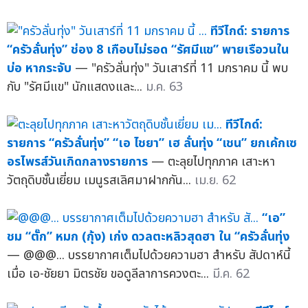
ทีวีไกด์: รายการ
“ครัวลั่นทุ่ง” ช่อง 8 เกือบไม่รอด “รัศมีแข” พายเรือวนใน
บ่อ หากระจับ
— "ครัวลั่นทุ่ง" วันเสาร์ที่ 11 มกราคม นี้ พบ
กับ "รัศมีแข" นักแสดงและ...
ม.ค. 63
ทีวีไกด์:
รายการ “ครัวลั่นทุ่ง” “เอ ไชยา” เฮ ลั่นทุ่ง “เชน” ยกเค้กเซ
อรไพรส์วันเกิดกลางรายการ
— ตะลุยไปทุกภาค เสาะหา
วัตถุดิบชั้นเยี่ยม เมนูรสเลิศมาฝากกัน...
เม.ย. 62
“เอ”
ชม “ตั๊ก” หมก (กุ้ง) เก่ง ดวลตะหลิวสุดฮา ใน “ครัวลั่นทุ่ง
— @@@... บรรยากาศเต็มไปด้วยความฮา สำหรับ สัปดาห์นี้
เมื่อ เอ-ชัยยา มิตรชัย ขอดูลีลาการควงตะ...
มี.ค. 62