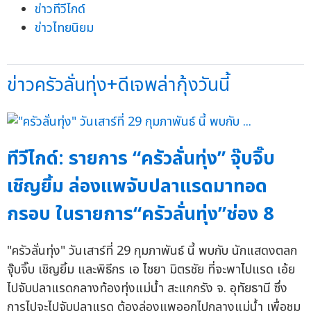
ข่าวทีวีไกด์
ข่าวไทยนิยม
ข่าวครัวลั่นทุ่ง+ดีเจพล่ากุ้งวันนี้
ทีวีไกด์: รายการ “ครัวลั่นทุ่ง” จุ๊บจิ๊บ
เชิญยิ้ม ล่องแพจับปลาแรดมาทอด
กรอบ ในรายการ“ครัวลั่นทุ่ง”ช่อง 8
"ครัวลั่นทุ่ง" วันเสาร์ที่ 29 กุมภาพันธ์ นี้ พบกับ นักแสดงตลก
จุ๊บจิ๊บ เชิญยิ้ม และพิธีกร เอ ไชยา มิตรชัย ที่จะพาไปแรด เอ้ย
ไปจับปลาแรดกลางท้องทุ่งแม่น้ำ สะแกกรัง จ. อุทัยธานี ซึ่ง
การไปจะไปจับปลาแรด ต้องล่องแพออกไปกลางแม่น้ำ เพื่อชม