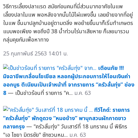
วิธีการเลี้ยงปลาแรด สมัยก่อนคนที่นี่ส่วนมากอาศัยในแพ
เลี้ยงปลาในแพ พอหลังจากนั้นไม้ไผ่แพงขึ้น เลยย้ายจากที่อยู่
ในแพ ขึ้นมาปลูกบ้านอยู่ตามตลิ่ง พอย้ายขึ้นมาก็เริ่มทำเกษตร
แบบพอเพียง พอถึงปี 38 น้ำท่วมไร่นาเสียหาย ก็เลยมารวม
กลุ่มคุยกันเพื่อหาทาง
25 กุมภาพันธ์ 2563 14:01 น.
เตือนภัย !!!
มิจฉาชีพเกลื่อนโซเชียล หลอกผู้ประกอบการให้โอนเงินค่า
ออกบูธ ตีเนียนเป็นเจ้าหน้าที่ จากรายการ “ครัวลั่นทุ่ง” ช่อง
8
— เป็นข่าวร้อนที่ รายการ "ค...
ม.ค. 63
ทีวีไกด์: รายการ
“ครัวลั่นทุ่ง” พักดูดวง “หมอช้าง” พาบุกสวนผักกาดขาว
กลางกรุง
— "ครัวลั่นทุ่ง" วันเสาร์ที่ 18 มกราคม นี้ พิธีกร
"เอ ไชยา มิตรชัย" ชักชวนหม...
ม.ค. 63