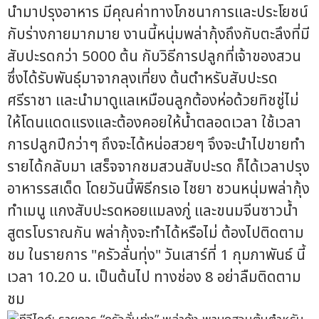
นำมาปรุงอาหาร มีคุณค่าทางโภชนาการและประโยชน์
กับร่างกายมากมาย งานนี้หนุ่มพล่ากุ้งถึงกับตะลึงที่มี
สับปะรดกว่า 5000 ต้น กับวิธีการปลูกที่เจ้าของสวน
ซึ่งได้รับพันธุ์มาจากลุงเที่ยง ต้นตำหรับสับปะรด
ศรีราชา และนำมาดูแลเหมือนลูกต้องห่อด้วยทิชชู่ไม่
ให้โดนแดดแรงและต้องคอยให้น้ำตลอดเวลา ใช้เวลา
การปลูกปีกว่าๆ ถึงจะได้หน่อสวยๆ จึงจะนำไปขายทำ
รายได้กลับมา เสร็จจากชมสวนสับปะรด ก็ได้เวลาปรุง
อาหารรสเด็ด โดยวันนี้พิธีกรเอ ไชยา ชวนหนุ่มพล่ากุ้ง
ทำเมนู แกงสับปะรดหอยแมลงภู่ และขนมจีนซาวน้ำ
สูตรโบราณกัน พล่ากุ้งจะทำได้หรือไม่ ต้องไปติดตาม
ชม ในรายการ "ครัวลั่นทุ่ง" วันเสาร์ที่ 1 กุมภาพันธ์ นี้
เวลา 10.20 น. เป็นต้นไป ทางช่อง 8 อย่าลืมติดตาม
ชม