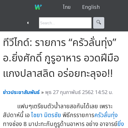
ไทย
English
◐
🔍︎
ทีวีไกด์: รายการ “ครัวลั่นทุ่ง”
อ.ยิ่งศักดิ์ กูรูอาหาร อวดฝีมือ
แกงปลาสลิด อร่อยทะลุจอ!!
ข่าวประชาสัมพันธ์
»
พุธ 27 กุมภาพันธ์ 2562 14:52 น.
แฟนๆเตรียมตัวน้ำลายสอกันได้เลย เพราะ
สัปดาห์นี้ เอ
ไชยา มิตรชัย
พิธีกรรายการ
ครัวลั่นทุ่ง
ทางช่อง 8 มาปะทะกับกูรูด้านอาหาร อย่าง อาจารย์
ยิ่ง