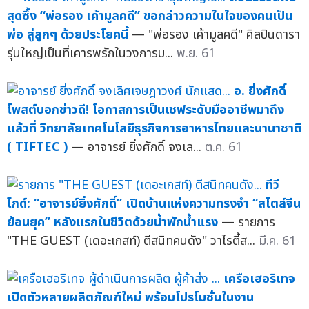
สุดซึ้ง “พ่อรอง เค้ามูลคดี” ขอกล่าวความในใจของคนเป็น
พ่อ สู่ลูกๆ ด้วยประโยคนี้
— "พ่อรอง เค้ามูลคดี" ศิลปินดารา
รุ่นใหญ่เป็นที่เคารพรักในวงการบ...
พ.ย. 61
อ. ยิ่งศักดิ์
โพสต์บอกข่าวดี! โอกาสการเป็นเชฟระดับมืออาชีพมาถึง
แล้วที่ วิทยาลัยเทคโนโลยีธุรกิจการอาหารไทยและนานาชาติ
( TIFTEC )
— อาจารย์ ยิ่งศักดิ์ จงเล...
ต.ค. 61
ทีวี
ไกด์: “อาจารย์ยิ่งศักดิ์” เปิดบ้านแห่งความทรงจำ “สไตล์จีน
ย้อนยุค” หลังแรกในชีวิตด้วยน้ำพักน้ำแรง
— รายการ
"THE GUEST (เดอะเกสท์) ตีสนิทคนดัง" วาไรตี้ส...
มี.ค. 61
เครือเฮอริเทจ
เปิดตัวหลายผลิตภัณฑ์ใหม่ พร้อมโปรโมชั่นในงาน