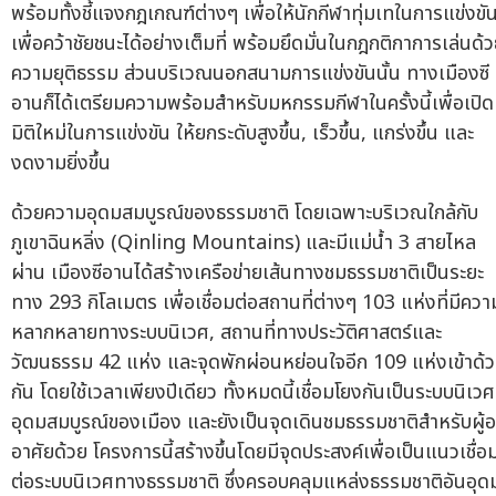
พร้อมทั้งชี้แจงกฎเกณฑ์ต่างๆ เพื่อให้นักกีฬาทุ่มเทในการแข่งขั
เพื่อคว้าชัยชนะได้อย่างเต็มที่ พร้อมยึดมั่นในกฎกติกาการเล่นด้
ความยุติธรรม ส่วนบริเวณนอกสนามการแข่งขันนั้น ทางเมืองซี
อานก็ได้เตรียมความพร้อมสำหรับมหกรรมกีฬาในครั้งนี้เพื่อเปิด
มิติใหม่ในการแข่งขัน ให้ยกระดับสูงขึ้น, เร็วขึ้น, แกร่งขึ้น และ
งดงามยิ่งขึ้น
ด้วยความอุดมสมบูรณ์ของธรรมชาติ โดยเฉพาะบริเวณใกล้กับ
ภูเขาฉินหลิ่ง (Qinling Mountains) และมีแม่น้ำ 3 สายไหล
ผ่าน เมืองซีอานได้สร้างเครือข่ายเส้นทางชมธรรมชาติเป็นระยะ
ทาง 293 กิโลเมตร เพื่อเชื่อมต่อสถานที่ต่างๆ 103 แห่งที่มีควา
หลากหลายทางระบบนิเวศ, สถานที่ทางประวัติศาสตร์และ
วัฒนธรรม 42 แห่ง และจุดพักผ่อนหย่อนใจอีก 109 แห่งเข้าด้
กัน โดยใช้เวลาเพียงปีเดียว ทั้งหมดนี้เชื่อมโยงกันเป็นระบบนิเวศท
อุดมสมบูรณ์ของเมือง และยังเป็นจุดเดินชมธรรมชาติสำหรับผู้อย
อาศัยด้วย โครงการนี้สร้างขึ้นโดยมีจุดประสงค์เพื่อเป็นแนวเชื่อ
ต่อระบบนิเวศทางธรรมชาติ ซึ่งครอบคลุมแหล่งธรรมชาติอันอุด