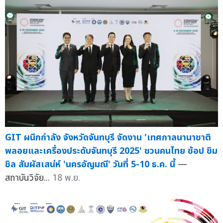
GIT ผนึกกำลัง จังหวัดจันทบุรี จัดงาน 'เทศกาลนานาชาติ
พลอยและเครื่องประดับจันทบุรี 2025' ชวนคนไทย ช้อป ชิม
ชิล สัมผัสเสน่ห์ 'นครอัญมณี' วันที่ 5-10 ธ.ค. นี้
—
สถาบันวิจัย...
18 พ.ย.