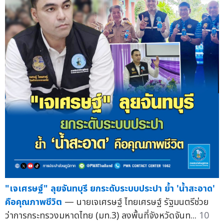
"เจเศรษฐ์" ลุยจันทบุรี ยกระดับระบบประปา ย้ำ 'น้ำสะอาด'
คือคุณภาพชีวิต
— นายเจเศรษฐ์ ไทยเศรษฐ์ รัฐมนตรีช่วย
ว่าการกระทรวงมหาดไทย (มท.3) ลงพื้นที่จังหวัดจันท...
10