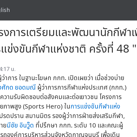
lish
รงการเตรียมและพัฒนานักกีฬาเพ
ข่งขันกีฬาแห่งชาติ ครั้งที่ 48
4:17 น.
ว่าการ ในฐานะโฆษก กกท. เปิดเผยว่า เมื่อช่วงบ่าย
งศักด ยอดมณี
ผู้ว่าการการกีฬาแห่งประเทศ (กกท.)
ดงความรับผิดชอบต่อสังคมและต่อเยาวชน โครงการ
ักยภาพสูง (Sports Hero) ใน
การแข่งขันกีฬาแห่ง
โปรดปราน สมานมิตร รองผู้ว่าการฝ่ายส่งเสริมกีฬา,
นาย
มีชัย อินวู๊ด
ที่ปรึกษา กกท. ระดับ 10 และคณะผู้
องค์การบริหารส่วนจังหวัดกาญจนบุรี เพื่อเดิน