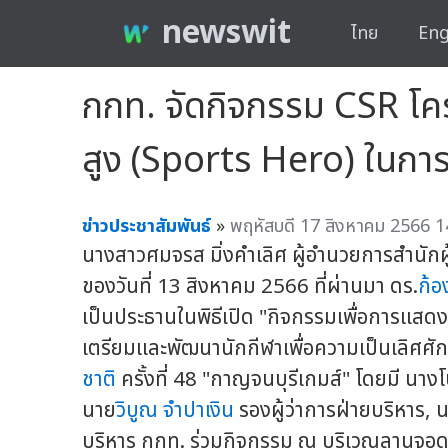
newswit
ไทย
Eng
กกท. จัดกิจกรรม CSR โค
สูง (Sports Hero) ในการแ
ข่าวประชาสัมพันธ์
»
พฤหัสบดี 17 สิงหาคม 2566 1
นางสาวศมจรส มิ่งคำเลิศ ผู้อำนวยการสำนักผู้
ของวันที่ 13 สิงหาคม 2566 ที่ผ่านมา ดร.
ก้อ
เป็นประธานในพิธีเปิด "กิจกรรมเพื่อการแส
เตรียมและพัฒนานักกีฬาเพื่อความเป็นเลิศศ
ชาติ
ครั้งที่ 48 "กาญจนบุรีเกมส์" โดยมี นาง
นาย
วิบูณ จำปาเงิน
รองผู้ว่าการฝ่ายบริหาร, 
บริหาร กกท. ร่วมกิจกรรม ณ บริเวณลานจอดรถ