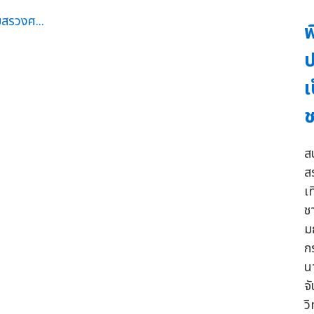
พ
ป
เ
ช
ส
ส
เ
ชา
ม
ก
น
จ
ว