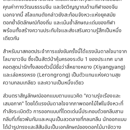
คุณค่าทางวัฒนธรรมจีน และจิตวิญญาณด้านกีฬาของจีน
นอกจากนี้ สโลแกนดังกล่าวยังสะท้อนจังหวะแห่งยุคสมัย
ตอกย้ำอัตลักษณ์ท้องถิ่น และเน้นย้ำลักษณะเด่นของกีฬา
พร้อมทั้งสร้างความประทับใจและส่งเสริมความรู้สึกเป็นหนึ่ง
เดียวกัน
สำหรับมาสคอตประจำการแข่งขันครั้งนี้ได้แรงบันดาลใจมาจาก
โลมาขาวจีน ซึ่งเป็นสัตว์ป่าคุ้มครองระดับ 1 ของประเทศ มาส
คอตสุดน่ารักทั้งสองตัวนี้มีชื่อว่าสี่หยางหยาง (Xiyangyang)
และเล่อหรงหรง (Lerongrong) เป็นตัวแทนแห่งความสุข
ความกลมเกลียว และความเป็นหนึ่งเดียว
ส่วนตราสัญลักษณ์ออกแบบตามแนวคิด "ความรุ่งเรืองและ
เสมอภาค" โดยได้แรงบันดาลใจจากภาพดอกไม้ไฟในจังหวะที่
กำลังระเบิดตัว การออกแบบที่โดดเด่นนี้ประกอบด้วยกลีบสาม
กลีบที่เกี่ยวพันกันและหมุนเป็นลวดลายที่กลมกลืน นักออกแบบ
ได้นำรูปทรงและสีสันอันเป็นเอกลักษณ์ของดอกไม้มาจัดวาง