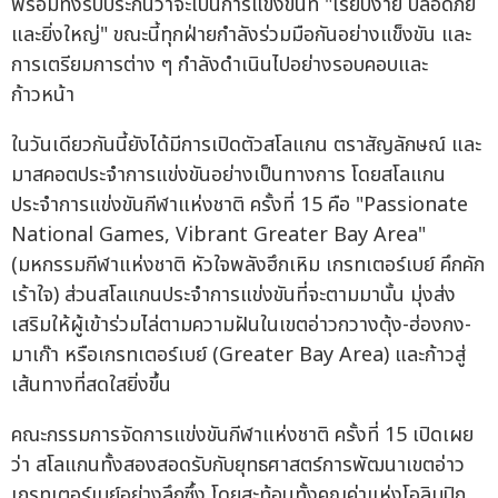
พร้อมทั้งรับประกันว่าจะเป็นการแข่งขันที่ "เรียบง่าย ปลอดภัย
และยิ่งใหญ่" ขณะนี้ทุกฝ่ายกำลังร่วมมือกันอย่างแข็งขัน และ
การเตรียมการต่าง ๆ กำลังดำเนินไปอย่างรอบคอบและ
ก้าวหน้า
ในวันเดียวกันนี้ยังได้มีการเปิดตัวสโลแกน ตราสัญลักษณ์ และ
มาสคอตประจำการแข่งขันอย่างเป็นทางการ โดยสโลแกน
ประจำการแข่งขันกีฬาแห่งชาติ ครั้งที่ 15 คือ "Passionate
National Games, Vibrant Greater Bay Area"
(มหกรรมกีฬาแห่งชาติ หัวใจพลังฮึกเหิม เกรทเตอร์เบย์ คึกคัก
เร้าใจ) ส่วนสโลแกนประจำการแข่งขันที่จะตามมานั้น มุ่งส่ง
เสริมให้ผู้เข้าร่วมไล่ตามความฝันในเขตอ่าวกวางตุ้ง-ฮ่องกง-
มาเก๊า หรือเกรทเตอร์เบย์ (Greater Bay Area) และก้าวสู่
เส้นทางที่สดใสยิ่งขึ้น
คณะกรรมการจัดการแข่งขันกีฬาแห่งชาติ ครั้งที่ 15 เปิดเผย
ว่า สโลแกนทั้งสองสอดรับกับยุทธศาสตร์การพัฒนาเขตอ่าว
เกรทเตอร์เบย์อย่างลึกซึ้ง โดยสะท้อนทั้งคุณค่าแห่งโอลิมปิก