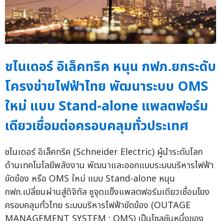
ชไนเดอร์ อิเล็คทริค หนุน กฟภ.ยกระดับ
โครงข่ายไฟฟ้าไทย พัฒนาระบบ OMS
ใหม่ แบบ Stand-alone แพลตฟอร์ม
เดียวเชื่อมต่อครอบคลุมทั่วประเทศ
ชไนเดอร์ อิเล็คทริค (Schneider Electric) ผู้นำระดับโลก
ด้านเทคโนโลยีพลังงาน พัฒนาและออกแบบระบบบริหารไฟฟ้า
ขัดข้อง หรือ OMS ใหม่ แบบ Stand-alone หนุน
กฟภ.เปลี่ยนผ่านสู่ดิจิทัล ชูจุดแข็งแพลตฟอร์มเดียวเชื่อมโยง
ครอบคลุมทั่วไทย ระบบบริหารไฟฟ้าขัดข้อง (OUTAGE
MANAGEMENT SYSTEM : OMS) เป็นโซลูชันหนึ่งของ