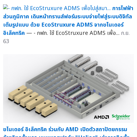
การไฟฟ้า
ส่วนภูมิภาค เดินหน้าทรานส์ฟอร์มระบบจ่ายไฟสู่ระบบดิจิทัล
เต็มรูปแบบ ด้วย EcoStruxure ADMS จากชไนเดอร์
อิเล็คทริค
— - กฟภ. ใช้ EcoStruxure ADMS เพื่อ...
ก.ย.
63
ชไนเดอร์ อิเล็คทริค ร่วมกับ AMD เปิดตัวสถาปัตยกรรม