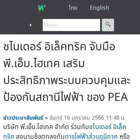
ไทย
English
◐
🔍︎
ชไนเดอร์ อิเล็คทริค จับมือ
พี.เอ็ม.ไฮเทค เสริม
ประสิทธิภาพระบบควบคุมและ
ป้องกันสถานีไฟฟ้า ของ PEA
ข่าวประชาสัมพันธ์
»
จันทร์ 16 มกราคม 2566 11:48 น.
บริษัท พี.เอ็ม.ไฮเทค จำกัด ร่วมกับ
ชไนเดอร์ อิเล็ค
ทริค
ลงนามข้อตกลงกับ
การไฟฟ้าส่วนภูมิภาค
หรือ