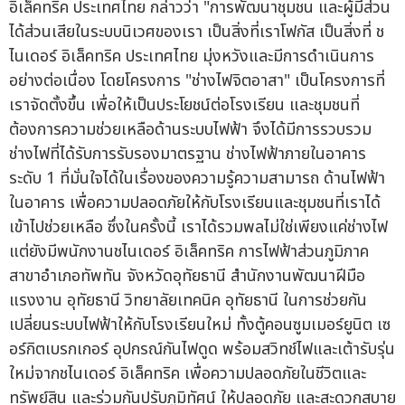
อิเล็คทริค ประเทศไทย กล่าวว่า "การพัฒนาชุมชน และผู้มีส่วน
ได้ส่วนเสียในระบบนิเวศของเรา เป็นสิ่งที่เราโฟกัส เป็นสิ่งที่ ช
ไนเดอร์ อิเล็คทริค ประเทศไทย มุ่งหวังและมีการดำเนินการ
อย่างต่อเนื่อง โดยโครงการ "ช่างไฟจิตอาสา" เป็นโครงการที่
เราจัดตั้งขึ้น เพื่อให้เป็นประโยชน์ต่อโรงเรียน และชุมชนที่
ต้องการความช่วยเหลือด้านระบบไฟฟ้า จึงได้มีการรวบรวม
ช่างไฟที่ได้รับการรับรองมาตรฐาน ช่างไฟฟ้าภายในอาคาร
ระดับ 1 ที่มั่นใจได้ในเรื่องของความรู้ความสามารถ ด้านไฟฟ้า
ในอาคาร เพื่อความปลอดภัยให้กับโรงเรียนและชุมชนที่เราได้
เข้าไปช่วยเหลือ ซึ่งในครั้งนี้ เราได้รวมพลไม่ใช่เพียงแค่ช่างไฟ
แต่ยังมีพนักงานชไนเดอร์ อิเล็คทริค การไฟฟ้าส่วนภูมิภาค
สาขาอำเภอทัพทัน จังหวัดอุทัยธานี สำนักงานพัฒนาฝีมือ
แรงงาน อุทัยธานี วิทยาลัยเทคนิค อุทัยธานี ในการช่วยกัน
เปลี่ยนระบบไฟฟ้าให้กับโรงเรียนใหม่ ทั้งตู้คอนซูมเมอร์ยูนิต เซ
อร์กิตเบรกเกอร์ อุปกรณ์กันไฟดูด พร้อมสวิทช์ไฟและเต้ารับรุ่น
ใหม่จากชไนเดอร์ อิเล็คทริค เพื่อความปลอดภัยในชีวิตและ
ทรัพย์สิน และร่วมกันปรับภูมิทัศน์ ให้ปลอดภัย และสะดวกสบาย