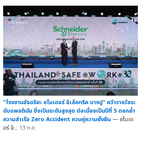
"โรงงานอัจฉริยะ ชไนเดอร์ อิเล็คทริค บางปู" คว้ารางวัลระ
ดับแพลตินัม ซึ่งเป็นระดับสูงสุด ต่อเนื่องเป็นปีที่ 5 ตอกย้ำ
ความสำเร็จ Zero Accident ควบคู่ความยั่งยืน
— ชไนเด
อร์ อิ...
13 ก.ค.