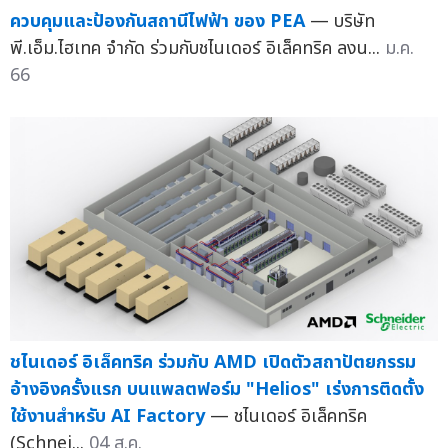
ควบคุมและป้องกันสถานีไฟฟ้า ของ PEA
— บริษัท
พี.เอ็ม.ไฮเทค จำกัด ร่วมกับชไนเดอร์ อิเล็คทริค ลงน...
ม.ค.
66
ชไนเดอร์ อิเล็คทริค ร่วมกับ AMD เปิดตัวสถาปัตยกรรม
อ้างอิงครั้งแรก บนแพลตฟอร์ม "Helios" เร่งการติดตั้ง
ใช้งานสำหรับ AI Factory
— ชไนเดอร์ อิเล็คทริค
(Schnei...
04 ส.ค.