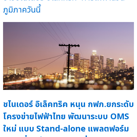
ภูมิภาควันนี้
ชไนเดอร์ อิเล็คทริค หนุน กฟภ.ยกระดับ
โครงข่ายไฟฟ้าไทย พัฒนาระบบ OMS
ใหม่ แบบ Stand-alone แพลตฟอร์ม