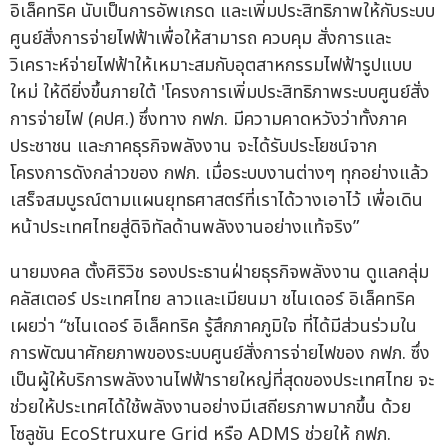
อิเล็คทริค นับเป็นการอัพเกรด และเพิ่มประสิทธิภาพให้กับระบบ
ศูนย์สั่งการจ่ายไฟฟ้าเพื่อให้สามารถ ควบคุม สั่งการและ
วิเคราะห์จ่ายไฟฟ้าให้เหมาะสมกับอุตสาหกรรมไฟฟ้ารูปแบบ
ใหม่ ให้ดียิ่งขึ้นภายใต้ 'โครงการเพิ่มประสิทธิภาพระบบศูนย์สั่ง
การจ่ายไฟ (คปศ.) ซึ่งทาง กฟภ. มีความคาดหวังว่าทั้งภาค
ประชาชน และภาคธุรกิจพลังงาน จะได้รับประโยชน์จาก
โครงการดังกล่าวของ กฟภ. เมื่อระบบงานต่างๆ ทุกอย่างแล้ว
เสร็จสมบูรณ์ตามแผนยุทธศาสตร์ที่เราได้วางเอาไว้ เพื่อเดิน
หน้าประเทศไทยสู่ดิจิทัลด้านพลังงานอย่างแท้จริง”
นายมงคล ตั้งศิริวิช รองประธานฝ่ายธุรกิจพลังงาน ดูแลกลุ่ม
คลัสเตอร์ ประเทศไทย ลาวและเมียนมา ชไนเดอร์ อิเล็คทริค
เผยว่า “ชไนเดอร์ อิเล็คทริค รู้สึกภาคภูมิใจ ที่ได้มีส่วนร่วมใน
การพัฒนาศักยภาพของระบบศูนย์สั่งการจ่ายไฟของ กฟภ. ซึ่ง
เป็นผู้ให้บริการพลังงานไฟฟ้ารายใหญ่ที่สุดของประเทศไทย จะ
ช่วยให้ประเทศได้ใช้พลังงานอย่างมีเสถียรภาพมากขึ้น ด้วย
โซลูชัน EcoStruxure Grid หรือ ADMS ช่วยให้ กฟภ.