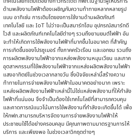
เทคโนโลยีที่เติบโตอย่างก้าวกระโดด กฟภ.ในฐานะผู้ให้บริการ
ด้านพลังงานไฟฟ้าต้องเผชิญกับความท้าทายหลากหลายรูป
แบบ อาทิเช่น การเติบโตของการใช้งานด้านผลิตภัณฑ์
เทคโนโลยี และ IoT ไม่ว่าจะเป็นสมาร์ทโฮม อุปกรณ์สมาร์ทดี
ไวส์ และผลิตภัณฑ์เทคโนโลยีต่างๆ รวมถึงยานยนต์ไฟฟ้า อัน
จะทำให้เกิดการใช้พลังงานไฟฟ้าที่มากขึ้นในอนาคต ที่สำคัญ
การเกิดขึ้นของโปรซูเมอร์ ทั้งภาคครัวเรือน และเอกชน รวมถึง
การผลิตพลังงานไฟฟ้าจากแหล่งพลังงานหมุนเวียน และภาค
อุตสาหกรรมที่ใช้พลังงานไฟฟ้าจากแหล่งผลิตพลังงานไฟฟ้า
แสงอาทิตย์ในช่วงเวลากลางวัน ซึ่งปัจจัยเหล่านี้สร้างความ
ท้าทายในการจ่ายพลังงานไฟฟ้าในอนาคตอย่างมาก เพราะ
แหล่งผลิตพลังงานไฟฟ้าเหล่านี้ไม่ใช่แหล่งพลังงานที่ให้กำลัง
ไฟฟ้าที่แน่นอน จึงจำเป็นต้องใช้เทคโนโลยีที่สามารถควบคุม
และคาดการณ์แนวโน้มการใช้พลังงานที่กำลังจะเกิดขึ้นได้ เพื่อ
ให้กฟภ.สามารถบริหารจัดงานการจ่ายพลังงานไฟฟ้าให้
ประชาชนใช้ได้อย่างครอบคลุม มีคุณภาพตามมาตรฐานการให้
บริการ และเพียงพอ ในช่วงเวลาวิกฤตต่างๆ