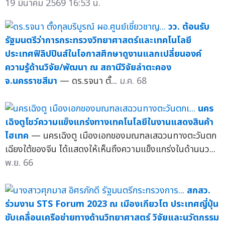
19 มีนาคม 2569 16:53 น.
วว. ต้อนรับ
รัฐมนตรีว่าการกระทรวงวิทยาศาสตร์และเทคโนโลยี
ประเทศฟิลิปปินส์ในโอกาสศึกษาดูงานแลกเปลี่ยนองค์
ความรู้ด้านวิจัย/พัฒนา ณ สถานีวิจัยลำตะคอง
จ.นครราชสีมา
— ดร.รจนา ตั้...
ม.ค. 68
นคร
เฉิงตูโชว์ความแข็งแกร่งทางเทคโนโลยีในงานแสดงสินค้า
ไฮเทค
— นครเฉิงตู เมืองเอกของมณฑลเสฉวนทางตะวันตก
เฉียงใต้ของจีน ได้แสดงให้เห็นถึงความแข็งแกร่งในด้านนว...
พ.ย. 66
สกสว.
ร่วมงาน STS Forum 2023 ณ เมืองเกียวโต ประเทศญี่ปุ่น
ขับเคลื่อนเครือข่ายทางด้านวิทยาศาสตร์ วิจัยและนวัตกรรม