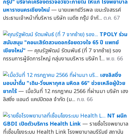
กรุ๊ป" บริจาคเครื่องตรวจอวัยวะภายใน ให้แก่ โรงพยาบาล
มหาราชนครเชียงใหม่
— นายแพทย์วีรพล เขมะรังสรรค์
ประธานเจ้าหน้าที่บริหาร บริษัท เมดีซ กรุ๊ป จำกั...
ต.ค. 67
TPOLY ร่วม
สนับสนุน "คอนเสิร์ตสวนดอกร้อยดวงใจ 65 ปี แพทย์
เชียงใหม่"
— คุณรัฐพัฒน์ รัตนพันธ์ (ที่ 7 จากซ้าย) รอง
กรรมการผู้จัดการใหญ่ กลุ่มงานบริหาร บริษัท ไ...
พ.ย. 66
เฮงลิสซิ่ง
มอบน้ำดื่ม "เดิน-วิ่งมหากุศล มหิดล 66" ช่วยเหลือผู้ป่วย
ยากไร้
— เมื่อวันที่ 12 กรกฎาคม 2566 ที่ผ่านมา บริษัท เฮง
ลิสซิ่ง แอนด์ แคปปิตอล จำกัด (ม...
ก.ย. 66
NT ผนึก
GBDI เปิดตัวบริการ Health Link
— รายชื่อโรงพยาบาล
ที่เชื่อมโยงระบบ Health Link โรงพยาบาลบุรีรัมย์ สถาบัน