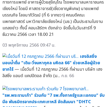
ทางการแพทย์ อาคารผู้ป่วยสุจิณฺโณ โรงพยาบาลมหาราชนคร
เชียงใหม่ โดยมี ศาสตราจารย์(เชี่ยวชาญพิเศษ) นายแพทย์
บรรณกิจ โลจนาภิวัฒน์ (ที่ 6 จากขวา) คณบดีคณะ
แพทยศาสตร์ มหาวิทยาลัยเชียงใหม่ (มช.) เป็นประธานในงาน
แถลงข่าว ทั้งนี้ คอนเสิร์ตฯ ดังกล่าว จัดขึ้นในวันเสาร์ที่ 9
ธันวาคม 2566 เวลา 18.00 21
03 พฤศจิกายน 2566 09:47 น.
เฮงลิสซิ่ง
มอบน้ำดื่ม "เดิน-วิ่งมหากุศล มหิดล 66" ช่วยเหลือผู้ป่วย
ยากไร้
— เมื่อวันที่ 12 กรกฎาคม 2566 ที่ผ่านมา บริษัท เฮง
ลิสซิ่ง แอนด์ แคปปิตอล จำกัด (ม...
ก.ย. 66
"รพ.พระรามเก้า" ร่วมกับ "7 รพ.ทั้งภาครัฐและเอกชน" จับ
มือ พันธมิตรจากประเทศเกาหลี จัดสัมมนา "DHTC