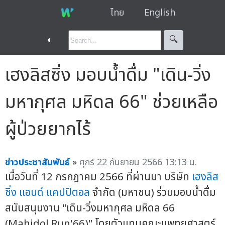
ไทย
English
◐
🔍︎
เฮงลิสซิ่ง มอบน้ำดื่ม "เดิน-วิ่ง
มหากุศล มหิดล 66" ช่วยเหลือ
ผู้ป่วยยากไร้
ข่าวประชาสัมพันธ์
»
ศุกร์ 22 กันยายน 2566 13:13 น.
เมื่อวันที่ 12 กรกฎาคม 2566 ที่ผ่านมา บริษัท
เฮงลิส
ซิ่ง แอนด์ แคปปิตอล
จำกัด (มหาชน) ร่วมมอบน้ำดื่ม
สนับสนุนงาน "เดิน-วิ่งมหากุศล มหิดล 66
(Mahidol Run'66)" โดยตัวแทนคณะแพทยศาสตร์