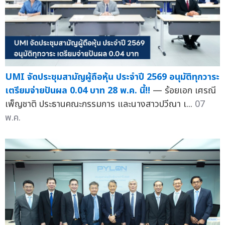
UMI จัดประชุมสามัญผู้ถือหุ้น ประจำปี 2569 อนุมัติทุกวาระ
เตรียมจ่ายปันผล 0.04 บาท 28 พ.ค. นี้!!
— ร้อยเอก เศรณี
เพ็ญชาติ ประธานคณะกรรมการ และนางสาวปวีณา เ...
07
พ.ค.