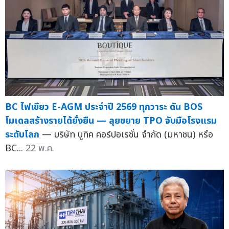
BC ไฟเขียว E-AGM ประจำปี 2569 ทุกวาระ ดัน BOS
โมเดลสร้างรายได้ยั่งยืน — ลุยขยาย TPO จับมือโรงแรม
ระดับโลก
— บริษัท บูทิค คอร์ปอเรชั่น จำกัด (มหาชน) หรือ
BC...
22 พ.ค.