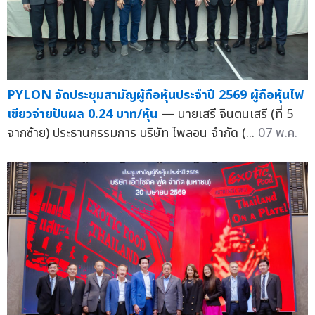
PYLON จัดประชุมสามัญผู้ถือหุ้นประจำปี 2569 ผู้ถือหุ้นไฟ
เขียวจ่ายปันผล 0.24 บาท/หุ้น
— นายเสรี จินตนเสรี (ที่ 5
จากซ้าย) ประธานกรรมการ บริษัท ไพลอน จำกัด (...
07 พ.ค.