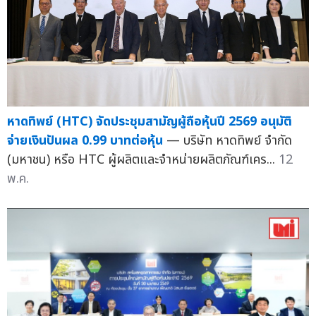
หาดทิพย์ (HTC) จัดประชุมสามัญผู้ถือหุ้นปี 2569 อนุมัติ
จ่ายเงินปันผล 0.99 บาทต่อหุ้น
— บริษัท หาดทิพย์ จำกัด
(มหาชน) หรือ HTC ผู้ผลิตและจำหน่ายผลิตภัณฑ์เคร...
12
พ.ค.