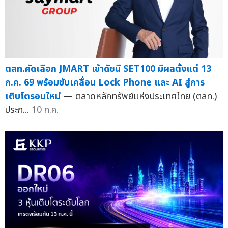
ตลท.คัดเลือก JMART เข้าดัชนี SET100 มีผลตั้งแต่ 13
ก.ค. 69 พร้อมขับเคลื่อน Lock Phone และ AI สู่การ
เติบโตรอบใหม่
— ตลาดหลักทรัพย์แห่งประเทศไทย (ตลท.)
ประก...
10 ก.ค.