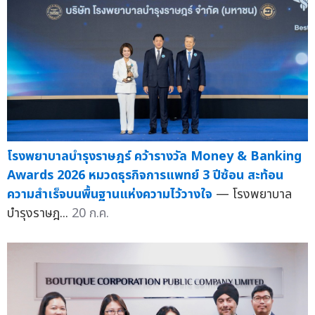
โรงพยาบาลบำรุงราษฎร์ คว้ารางวัล Money & Banking
Awards 2026 หมวดธุรกิจการแพทย์ 3 ปีซ้อน สะท้อน
ความสำเร็จบนพื้นฐานแห่งความไว้วางใจ
— โรงพยาบาล
บำรุงราษฎ...
20 ก.ค.