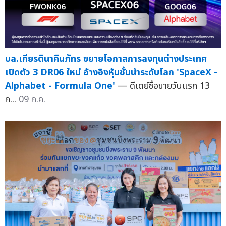
บล.เกียรตินาคินภัทร ขยายโอกาสการลงทุนต่างประเทศ
เปิดตัว 3 DR06 ใหม่ อ้างอิงหุ้นชั้นนำระดับโลก 'SpaceX -
Alphabet - Formula One'
— ดีเดย์ซื้อขายวันแรก 13
ก...
09 ก.ค.