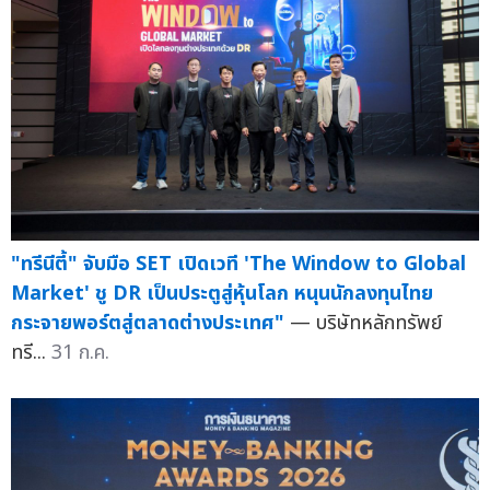
"ทรีนีตี้" จับมือ SET เปิดเวที 'The Window to Global
Market' ชู DR เป็นประตูสู่หุ้นโลก หนุนนักลงทุนไทย
กระจายพอร์ตสู่ตลาดต่างประเทศ"
— บริษัทหลักทรัพย์
ทรี...
31 ก.ค.