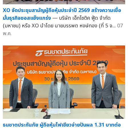
XO จัดประชุมสามัญผู้ถือหุ้นประจำปี 2569 สร้างความเชื่อ
มั่นธุรกิจซอสแข็งแกร่ง
— บริษัท เอ็กโซติค ฟู้ด จำกัด
(มหาชน) หรือ XO นำโดย นายบรรพต หงษ์ทอง (ที่ 5 จ...
07
พ.ค.
ธนชาตประกันภัย ผู้ถือหุ้นไฟเขียวจ่ายปันผล 1.31 บาทต่อ