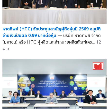
หาดทิพย์ (HTC) จัดประชุมสามัญผู้ถือหุ้นปี 2569 อนุมัติ
จ่ายเงินปันผล 0.99 บาทต่อหุ้น
— บริษัท หาดทิพย์ จำกัด
(มหาชน) หรือ HTC ผู้ผลิตและจำหน่ายผลิตภัณฑ์เคร...
12
พ.ค.