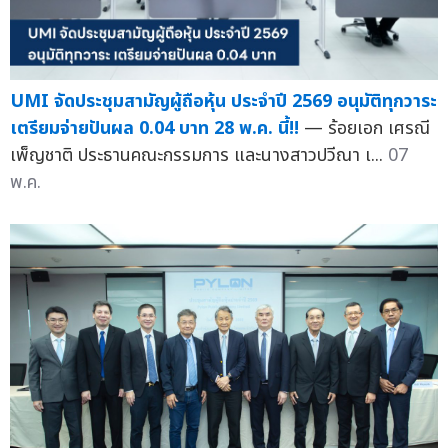
UMI จัดประชุมสามัญผู้ถือหุ้น ประจำปี 2569 อนุมัติทุกวาระ
เตรียมจ่ายปันผล 0.04 บาท 28 พ.ค. นี้!!
— ร้อยเอก เศรณี
เพ็ญชาติ ประธานคณะกรรมการ และนางสาวปวีณา เ...
07
พ.ค.