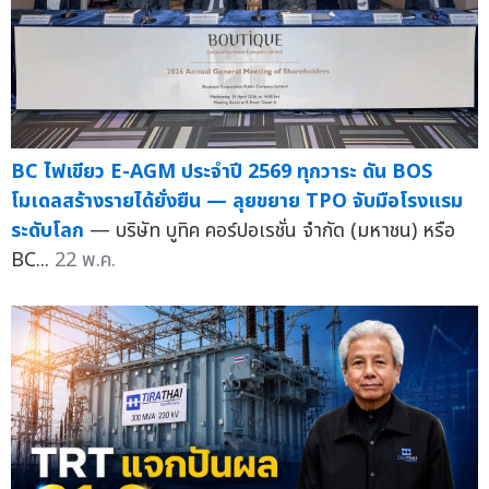
BC ไฟเขียว E-AGM ประจำปี 2569 ทุกวาระ ดัน BOS
โมเดลสร้างรายได้ยั่งยืน — ลุยขยาย TPO จับมือโรงแรม
ระดับโลก
— บริษัท บูทิค คอร์ปอเรชั่น จำกัด (มหาชน) หรือ
BC...
22 พ.ค.