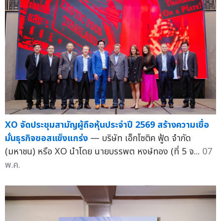
XO จัดประชุมสามัญผู้ถือหุ้นประจำปี 2569 สร้างความเชื่อ
มั่นธุรกิจซอสแข็งแกร่ง
— บริษัท เอ็กโซติค ฟู้ด จำกัด
(มหาชน) หรือ XO นำโดย นายบรรพต หงษ์ทอง (ที่ 5 จ...
07
พ.ค.