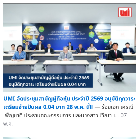
UMI จัดประชุมสามัญผู้ถือหุ้น ประจำปี 2569 อนุมัติทุกวาระ
เตรียมจ่ายปันผล 0.04 บาท 28 พ.ค. นี้!!
— ร้อยเอก เศรณี
เพ็ญชาติ ประธานคณะกรรมการ และนางสาวปวีณา เ...
07
พ.ค.