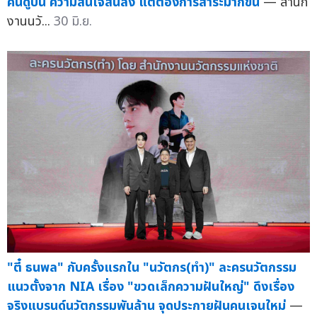
คนดูปีนี้ ความสนใจสั้นลง แต่ต้องการสาระมากขึ้น
— สำนัก
งานนวั...
30 มิ.ย.
"ตี๋ ธนพล" กับครั้งแรกใน "นวัตกร(ทำ)" ละครนวัตกรรม
แนวตั้งจาก NIA เรื่อง "ขวดเล็กความฝันใหญ่" ดึงเรื่อง
จริงแบรนด์นวัตกรรมพันล้าน จุดประกายฝันคนเจนใหม่
—