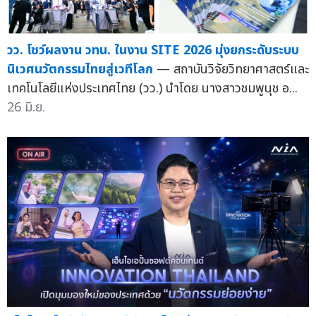
วว. โชว์ผลงาน วทน. ในงาน SITE 2026 มุ่งยกระดับระบบ
นิเวศนวัตกรรมไทยสู่เวทีโลก
— สถาบันวิจัยวิทยาศาสตร์และ
เทคโนโลยีแห่งประเทศไทย (วว.) นำโดย นางสาวชมพูนุช อ...
26 มิ.ย.