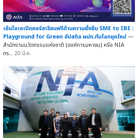
เอ็นไอเอเปิดคอร์สเรียนฟรีด้านความยั่งยืน SME to IBE :
Playground for Green อัปสกิล ผปก.ทันโลกยุคใหม่
—
สำนักงานนวัตกรรมแห่งชาติ (องค์การมหาชน) หรือ NIA
กร...
20 มี.ค.