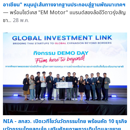
อาเซียน" หนุนปูเส้นทางจากฐานประกอบสู่ฐานพัฒนาเทคฯ
— พร้อมโชว์เคส "EM Motor" แบรนด์สองล้ออีวีดาวรุ่งสัญ
ชา...
28 พ.ค.
NIA - สกสว. เปิดเวทีโชว์นวัตกรรมไทย พร้อมคัด 10 ธุรกิจ
นวัตกรรมไทยสุดเจ๋ง เสริมศักยภาพการเติบโตและขยาย