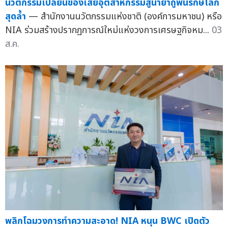
นวัตกรรมเปลี่ยนของเสียอุตสาหกรรมสู่น้ำยาถูพื้นรักษ์โลก
สุดล้ำ
— สำนักงานนวัตกรรมแห่งชาติ (องค์การมหาชน) หรือ
NIA ร่วมสร้างปรากฏการณ์ใหม่แห่งวงการเศรษฐกิจหม...
03
ส.ค.
พลิกโฉมวงการทำความสะอาด! NIA หนุน BWC เปิดตัว