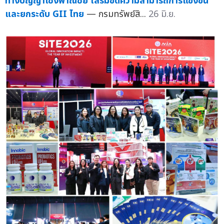
ทางปัญญาเชิงพาณิชย์ เสริมขีดความสามารถการแข่งขัน
และยกระดับ GII ไทย
— กรมทรัพย์สิ...
26 มิ.ย.