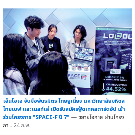
เอ็นไอเอ จับมือพันธมิตร ไทยยูเนี่ยน มหาวิทยาลัยมหิดล
ไทยเบฟ และเนสท์เล่ เปิดรับสมัครฟู้ดเทคสตาร์ตอัป เข้า
ร่วมโครงการ "SPACE-F ปี 7"
— ขยายโอกาส ผ่านโครง
กา...
24 ก.พ.