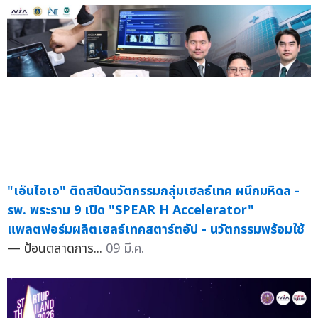
"เอ็นไอเอ" ติดสปีดนวัตกรรมกลุ่มเฮลธ์เทค ผนึกมหิดล -
รพ. พระราม 9 เปิด "SPEAR H Accelerator"
แพลตฟอร์มผลิตเฮลธ์เทคสตาร์ตอัป - นวัตกรรมพร้อมใช้
— ป้อนตลาดการ...
09 มี.ค.