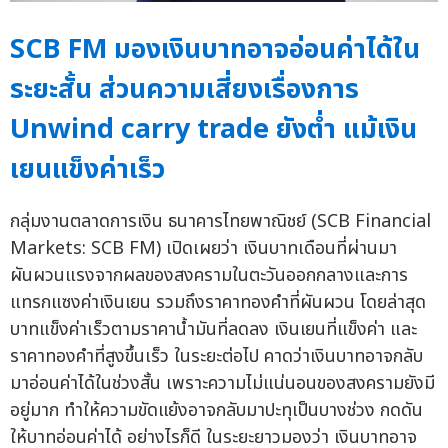
SCB FM มองเงินบาทอาจอ่อนค่าได้ใน
ระยะสั้น ส่วนความเสี่ยงเรื่องการ
Unwind carry trade ยังต่ำ แม้เงิน
เยนแข็งค่าเร็ว
กลุ่มงานตลาดการเงิน ธนาคารไทยพาณิชย์ (SCB Financial
Markets: SCB FM) เปิดเผยว่า เงินบาทเดือนที่ผ่านมา
ผันผวนแรงจากผลของสงครามในตะวันออกกลางและการ
แทรกแซงค่าเงินเยน รวมถึงราคาทองคำที่ผันผวน โดยล่าสุด
บาทแข็งค่าเร็วตามราคาน้ำมันที่ลดลง เงินเยนที่แข็งค่า และ
ราคาทองคำที่สูงขึ้นเร็ว ในระยะต่อไป คาดว่าเงินบาทอาจกลับ
มาอ่อนค่าได้ในช่วงสั้น เพราะความไม่แน่นอนของสงครามยังมี
อยู่มาก ทำให้ความขัดแย้งอาจกลับมาปะทุเป็นบางช่วง กดดัน
ให้บาทอ่อนค่าได้ อย่างไรก็ดี ในระยะยาวมองว่า เงินบาทอาจ