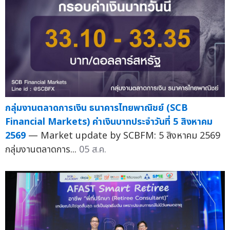
กลุ่มงานตลาดการเงิน ธนาคารไทยพาณิชย์ (SCB
Financial Markets) ค่าเงินบาทประจำวันที่ 5 สิงหาคม
2569
— Market update by SCBFM: 5 สิงหาคม 2569
กลุ่มงานตลาดการ...
05 ส.ค.