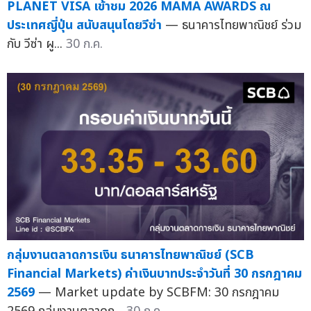
PLANET VISA เข้าชม 2026 MAMA AWARDS ณ
ประเทศญี่ปุ่น สนับสนุนโดยวีซ่า
— ธนาคารไทยพาณิชย์ ร่วม
กับ วีซ่า ผู...
30 ก.ค.
กลุ่มงานตลาดการเงิน ธนาคารไทยพาณิชย์ (SCB
Financial Markets) ค่าเงินบาทประจำวันที่ 30 กรกฎาคม
2569
— Market update by SCBFM: 30 กรกฎาคม