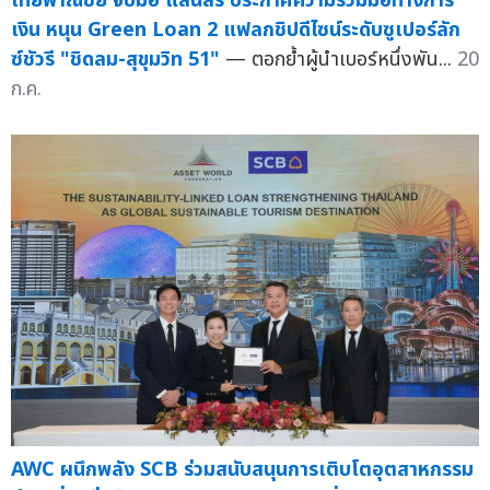
ไทยพาณิชย์ จับมือ แสนสิริ ประกาศความร่วมมือทางการ
เงิน หนุน Green Loan 2 แฟลกชิปดีไซน์ระดับซูเปอร์ลัก
ซ์ชัวรี "ชิดลม-สุขุมวิท 51"
— ตอกย้ำผู้นำเบอร์หนึ่งพัน...
20
ก.ค.
AWC ผนึกพลัง SCB ร่วมสนับสนุนการเติบโตอุตสาหกรรม