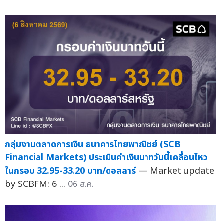
กลุ่มงานตลาดการเงิน ธนาคารไทยพาณิชย์ (SCB
Financial Markets) ประเมินค่าเงินบาทวันนี้เคลื่อนไหว
ในกรอบ 32.95-33.20 บาท/ดอลลาร์
— Market update
by SCBFM: 6 ...
06 ส.ค.