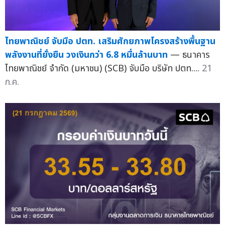
ไทยพาณิชย์ จับมือ ปตท. เสริมศักยภาพโครงสร้างพื้นฐาน
พลังงานที่ยั่งยืน วงเงินกว่า 6.8 หมื่นล้านบาท
— ธนาคาร
ไทยพาณิชย์ จำกัด (มหาชน) (SCB) จับมือ บริษัท ปตท....
21
ก.ค.