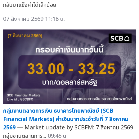
กลับมาแข็งค่าได้เล็กน้อย
07 สิงหาคม 2569 11:18 น.
กลุ่มงานตลาดการเงิน ธนาคารไทยพาณิชย์ (SCB
Financial Markets) ค่าเงินบาทประจำวันที่ 7 สิงหาคม
2569
— Market update by SCBFM: 7 สิงหาคม 2569
กลุ่มงานตลาดการ...
09:45 น.