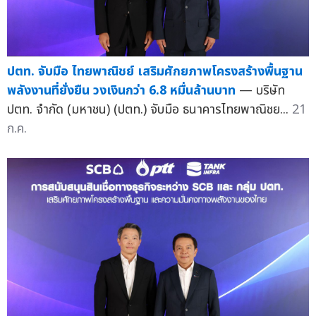
ปตท. จับมือ ไทยพาณิชย์ เสริมศักยภาพโครงสร้างพื้นฐาน
พลังงานที่ยั่งยืน วงเงินกว่า 6.8 หมื่นล้านบาท
— บริษัท
ปตท. จำกัด (มหาชน) (ปตท.) จับมือ ธนาคารไทยพาณิชย...
21
ก.ค.