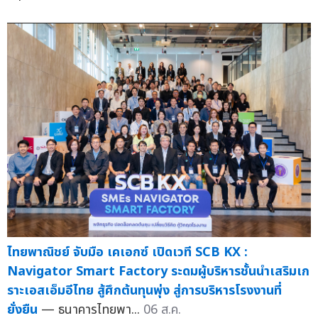
ไทยพาณิชย์ จับมือ เคเอกซ์ เปิดเวที SCB KX :
Navigator Smart Factory ระดมผู้บริหารชั้นนำเสริมเก
ราะเอสเอ็มอีไทย สู้ศึกต้นทุนพุ่ง สู่การบริหารโรงงานที่
ยั่งยืน
— ธนาคารไทยพา...
06 ส.ค.