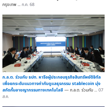
กรุงเทพ ...
ก.ค. 68
ก.ล.ต. ร่วมกับ ธปท. หารือผู้ประกอบธุรกิจสินทรัพย์ดิจิทัล
เพื่อยกระดับแนวทางกำกับดูแลธุรกรรม stablecoin มุ่ง
สกัดกั้นอาชญากรรมทางเทคโนโลยี
— ก.ล.ต. ร่วมกับ ...
07
ส.ค.