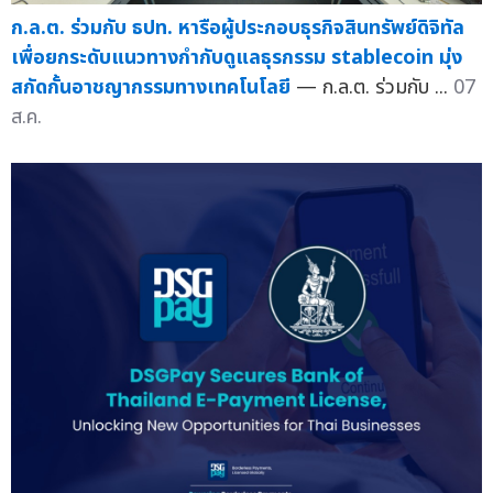
ก.ล.ต. ร่วมกับ ธปท. หารือผู้ประกอบธุรกิจสินทรัพย์ดิจิทัล
เพื่อยกระดับแนวทางกำกับดูแลธุรกรรม stablecoin มุ่ง
สกัดกั้นอาชญากรรมทางเทคโนโลยี
— ก.ล.ต. ร่วมกับ ...
07
ส.ค.