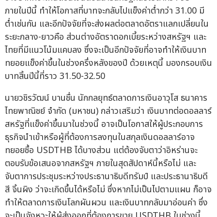
ภายในปีนี้ ทำให้โอกาสที่บาทจะกลับไปแข็งค่าต่ำกว่า 31.00 มี
ต่ำเช่นกัน และอีกปัจจัยที่จะส่งผลต่อตลาดอัตราแลกเปลี่ยนใน
ระยะกลาง-ยาวคือ ส่วนต่างอัตราดอกเบี้ยระหว่างสหรัฐฯ และ
ไทยที่มีแนวโน้มแคบลง ซึ่งจะเป็นอีกปัจจัยที่อาจทำให้เงินบาท
ทยอยแข็งค่าขึ้นในช่วงครึ่งหลังของปี ด้วยเหตุนี้ มองกรอบเงิน
บาทสิ้นปีนี้ที่ราว 31.50-32.50
นายวชิรวัฒน์ บานชื่น นักกลยุทธ์ตลาดการเงินอาวุโส ธนาคาร
ไทยพาณิชย์ จำกัด (มหาชน) กล่าวเสริมว่า เงินบาทต่อดอลลาร์
สหรัฐที่แข็งค่าขึ้นมาในช่วงนี้ อาจเป็นโอกาสให้ผู้ประกอบการ
ธุรกิจนำเข้าหรือผู้ที่ต้องการลงทุนในสกุลเงินดอลลาร์อาจ
ทยอยซื้อ USDTHB ได้บางส่วน แต่ต้องจับตาว่าอิหร่านจะ
ตอบรับข้อเสนอจากสหรัฐฯ ภายในสุดสัปดาห์นี้หรือไม่ และ
จับตาการประชุมระหว่างประธานาธิบดีทรัมป์ และประธานาธิบดี
สี จิ้นผิง ว่าจะเกิดขึ้นได้หรือไม่ ซึ่งหากไม่เป็นไปตามแผน ก็อาจ
ทำให้ตลาดการเงินโลกผันผวน และเงินบาทกลับมาอ่อนค่า ซึ่ง
จะเป็นจังหวะให้ผู้ส่งออกที่ต้องการขาย USDTHB ในช่วงนี้