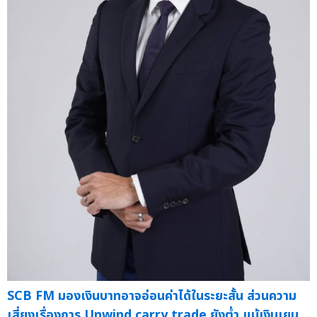
SCB FM มองเงินบาทอาจอ่อนค่าได้ในระยะสั้น ส่วนความ
เสี่ยงเรื่องการ Unwind carry trade ยังต่ำ แม้เงินเยน