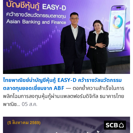
ไทยพาณิชย์นำบัญชีหุ้นกู้ EASY-D คว้ารางวัลนวัตกรรม
ตลาดทุนยอดเยี่ยมจาก ABF
— ตอกย้ำความสำเร็จในการ
พลิกโฉมการลงทุนหุ้นกู้ผ่านแพลตฟอร์มดิจิทัล ธนาคารไทย
พาณิช...
05 ส.ค.