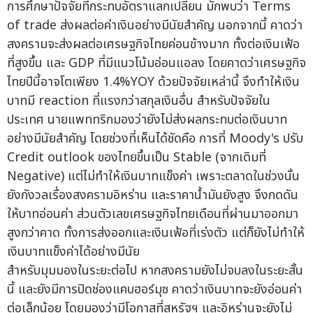
การศึกษาปัจจัยที่กระทบอัตราแลกเปลี่ยน มักพบว่า Terms
of trade ส่งผลต่อค่าเงินอย่างมีนัยสำคัญ นอกจากนี้ คาดว่า
สงครามจะส่งผลต่อเศรษฐกิจไทยค่อนข้างมาก ทั้งต่อเงินเฟ้อ
ที่สูงขึ้น และ GDP ที่มีแนวโน้มอ่อนแอลง โดยคาดว่าเศรษฐกิจ
ไทยปีนี้อาจโตเพียง 1.4%YOY ด้วยปัจจัยเหล่านี้ จึงทำให้เงิน
บาทมี reaction ที่แรงกว่าสกุลเงินอื่น สำหรับปัจจัยใน
ประเทศ นายแพททริกมองว่ายังไม่ส่งผลกระทบต่อเงินบาท
อย่างมีนัยสำคัญ โดยช่วงที่เห็นได้ชัดคือ การที่ Moody's ปรับ
Credit outlook ของไทยขึ้นเป็น Stable (จากเดิมที่
Negative) แต่ไม่ทำให้เงินบาทแข็งค่า เพราะตลาดในช่วงนั้น
ยังกังวลเรื่องสงครามอิหร่าน และราคาน้ำมันยังสูง จึงกดดัน
ให้บาทอ่อนค่า ส่วนตัวเลขเศรษฐกิจไทยเดือนที่ผ่านมาออกมา
สูงกว่าคาด ทั้งการส่งออกและเงินเฟ้อที่เร่งตัว แต่ก็ยังไม่ทำให้
เงินบาทแข็งค่าได้อย่างมีนัย
สำหรับมุมมองในระยะต่อไป หากสงครามยังไม่จบลงในระยะสั้น
นี้ และยังมีการปิดช่องแคบฮอร์มุซ คาดว่าเงินบาทจะยังอ่อนค่า
ต่อเล็กน้อย โดยมองว่ามีโอกาสที่สหรัฐฯ และอิหร่านจะยังไม่