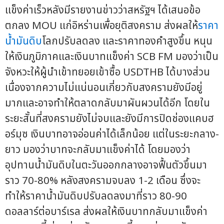
แข็งค่าเร็วหลังมีรายงานข่าวว่าสหรัฐฯ ได้เสนอข้อ
ตกลง MOU แก่อิหร่านเพื่อยุติสงคราม ส่งผลให้
ราคา
น้ำมันดิบ
โลกปรับลดลง และราคาทองคำสูงขึ้น หนุน
ให้เงินภูมิภาคและเงินบาทแข็งค่า SCB FM มองว่าเป็น
จังหวะให้ผู้นำเข้าทยอยเข้าซื้อ USDTHB ได้บางส่วน
เนื่องจากความไม่แน่นอนเกี่ยวกับสงครามยังมีอยู่
มากและอาจทำให้ตลาดกลับมาผันผวนได้อีก โดยใน
ระยะสั้นที่สงครามยังไม่จบและยังมีการปิดช่องแคบฮ
อร์มุซ เงินบาทอาจอ่อนค่าได้เล็กน้อย แต่ในระยะกลาง-
ยาว มองว่าบาทจะกลับมาแข็งค่าได้ โดยมองว่า
อุปทานน้ำมันดิบในตะวันออกกลางอาจฟื้นตัวขึ้นมา
ราว 70-80% หลังสงครามจบลง 1-2 เดือน ซึ่งจะ
ทำให้ราคาน้ำมันดิบปรับลดลงมาที่ราว 80-90
ดอลลาร์ต่อบาร์เรล ส่งผลให้เงินบาทกลับมาแข็งค่า