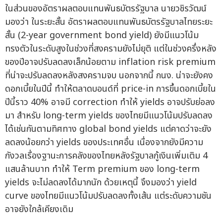
ในส่วนของอัตราผลตอบแทนพันธบัตรรัฐบาล นายวชิรวัฒน์
มองว่า ในระยะสั้น อัตราผลตอบแทนพันธบัตรรัฐบาลไทยระยะ
สั้น (2-year government bond yield) ยังมีแนวโน้ม
ทรงตัวในระดับสูงในช่วงที่สงครามยังไม่ยุติ แต่ในช่วงครึ่งหลัง
ของปีอาจปรับลดลงเล็กน้อยตาม inflation risk premium
ที่น่าจะปรับลดลงหลังสงครามจบ นอกจากนี้ กนง. น่าจะยังคง
ดอกเบี้ยในปีนี้ ทำให้ตลาดบอนด์ที่ price-in การขึ้นดอกเบี้ยใน
ปีนี้ราว 40% อาจมี correction ทำให้ yields อาจปรับย่อลง
มา สำหรับ long-term yields ของไทยมีแนวโน้มปรับลดลง
ได้เช่นกันตามทิศทาง global bond yields แต่คาดว่าจะยัง
ลดลงน้อยกว่า yields ของประเทศอื่น เนื่องจากยังมีความ
กังวลเรื่องฐานะการคลังของไทยหลังรัฐบาลกู้เงินเพิ่มเติม 4
แสนล้านบาท ทำให้ Term premium ของ long-term
yields จะไม่ลดลงได้มากนัก ด้วยเหตุนี้ จึงมองว่า yield
curve ของไทยมีแนวโน้มปรับลดลงทั้งเส้น แต่ระดับความชัน
อาจยังใกล้เคียงเดิม