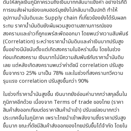
ดันให้สกุลเงินภูมิภาครวมถึงเงินบาทกลับมาแข็งค่า อย่างไรก็ดี
การขนส่งผ่านช่องแคบฮอร์มุซยังไม่กลับมาเป็นปกติ ทำให้
อุปทานน้ำมันดิบและ Supply chain ที่เกี่ยวข้องยังได้รับผลก
ระทบ ราคาน้ำมันดิบยังผันผวนสูงตามสถานการณ์ของ
สงครามและข่าวที่ถูกแพร่สะพัดออกมา โดยพบว่าความสัมพันธ์
(Correlation) ระหว่างราคาน้ำมันดิบและค่าเงินบาทปรับสูง
ขึ้นอย่างมีนัยนับตั้งแต่เกิดสงครามในอิหร่านขึ้น โดยในช่วง
ก่อนเกิดสงคราม เงินบาทไม่มีความสัมพันธ์กับราคาน้ำมันดิบ
เลย แต่หลังเกิดสงครามพบว่าค่าดัชนี correlation ปรับสูง
ขึ้นจากราว 25% มาเป็น 78% และในช่วงที่สงครามทวีความ
รุนแรง correlation ปรับสูงขึ้นกว่า 90%
ในช่วงที่ราคาน้ำมันสูงขึ้น เงินบาทยังอ่อนค่ามากกว่าสกุลอื่นใน
ภูมิภาคอีกด้วย เนื่องจาก Terms of trade ของไทย (ราคา
สินค้าส่งออกเทียบต่อราคาสินค้านำเข้า) ปรับแย่ลงมากกว่า
ประเทศอื่นในภูมิภาค เพราะไทยนำเข้าพลังงานซึ่งราคาปรับสูง
ขึ้นมาก ขณะที่ดัชนีสินค้าส่งออกของไทยปรับขึ้นได้จำกัด โดยใน