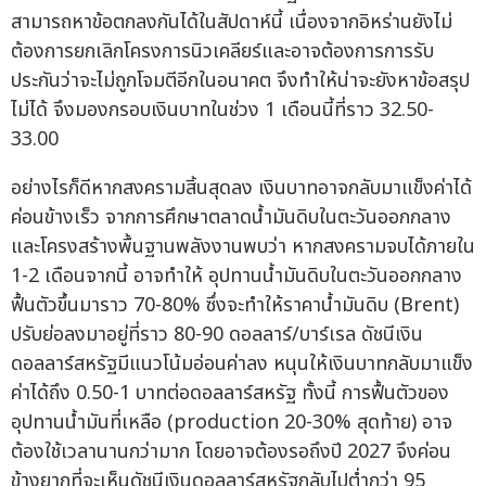
สามารถหาข้อตกลงกันได้ในสัปดาห์นี้ เนื่องจากอิหร่านยังไม่
ต้องการยกเลิกโครงการนิวเคลียร์และอาจต้องการการรับ
ประกันว่าจะไม่ถูกโจมตีอีกในอนาคต จึงทำให้น่าจะยังหาข้อสรุป
ไม่ได้ จึงมองกรอบเงินบาทในช่วง 1 เดือนนี้ที่ราว 32.50-
33.00
อย่างไรก็ดีหากสงครามสิ้นสุดลง เงินบาทอาจกลับมาแข็งค่าได้
ค่อนข้างเร็ว จากการศึกษาตลาดน้ำมันดิบในตะวันออกกลาง
และโครงสร้างพื้นฐานพลังงานพบว่า หากสงครามจบได้ภายใน
1-2 เดือนจากนี้ อาจทำให้ อุปทานน้ำมันดิบในตะวันออกกลาง
ฟื้นตัวขึ้นมาราว 70-80% ซึ่งจะทำให้ราคาน้ำมันดิบ (Brent)
ปรับย่อลงมาอยู่ที่ราว 80-90 ดอลลาร์/บาร์เรล ดัชนีเงิน
ดอลลาร์สหรัฐมีแนวโน้มอ่อนค่าลง หนุนให้เงินบาทกลับมาแข็ง
ค่าได้ถึง 0.50-1 บาทต่อดอลลาร์สหรัฐ ทั้งนี้ การฟื้นตัวของ
อุปทานน้ำมันที่เหลือ (production 20-30% สุดท้าย) อาจ
ต้องใช้เวลานานกว่ามาก โดยอาจต้องรอถึงปี 2027 จึงค่อน
ข้างยากที่จะเห็นดัชนีเงินดอลลาร์สหรัฐกลับไปต่ำกว่า 95