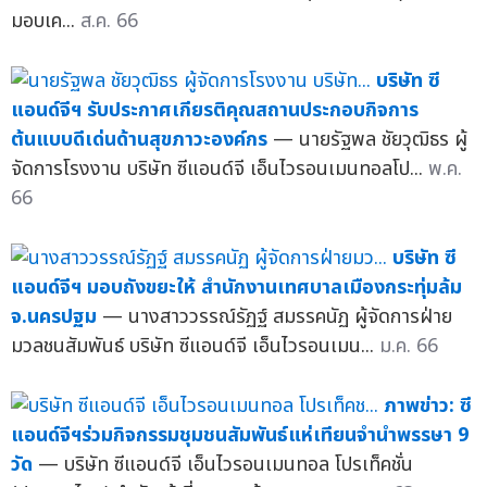
มอบเค...
ส.ค. 66
บริษัท ซี
แอนด์จีฯ รับประกาศเกียรติคุณสถานประกอบกิจการ
ต้นแบบดีเด่นด้านสุขภาวะองค์กร
— นายรัฐพล ชัยวุฒิธร ผู้
จัดการโรงงาน บริษัท ซีแอนด์จี เอ็นไวรอนเมนทอลโป...
พ.ค.
66
บริษัท ซี
แอนด์จีฯ มอบถังขยะให้ สำนักงานเทศบาลเมืองกระทุ่มล้ม
จ.นครปฐม
— นางสาววรรณ์รัฏฐ์ สมรรคนัฏ ผู้จัดการฝ่าย
มวลชนสัมพันธ์ บริษัท ซีแอนด์จี เอ็นไวรอนเมน...
ม.ค. 66
ภาพข่าว: ซี
แอนด์จีฯร่วมกิจกรรมชุมชนสัมพันธ์แห่เทียนจำนำพรรษา 9
วัด
— บริษัท ซีแอนด์จี เอ็นไวรอนเมนทอล โปรเท็คชั่น