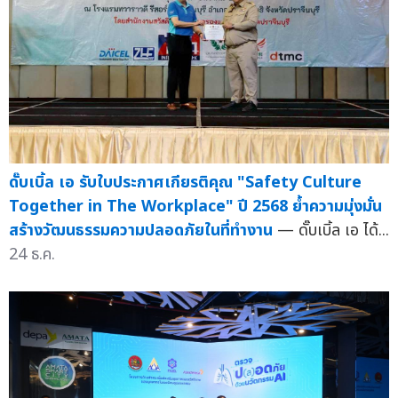
ดั๊บเบิ้ล เอ รับใบประกาศเกียรติคุณ "Safety Culture
Together in The Workplace" ปี 2568 ย้ำความมุ่งมั่น
สร้างวัฒนธรรมความปลอดภัยในที่ทำงาน
— ดั๊บเบิ้ล เอ ได้...
24 ธ.ค.