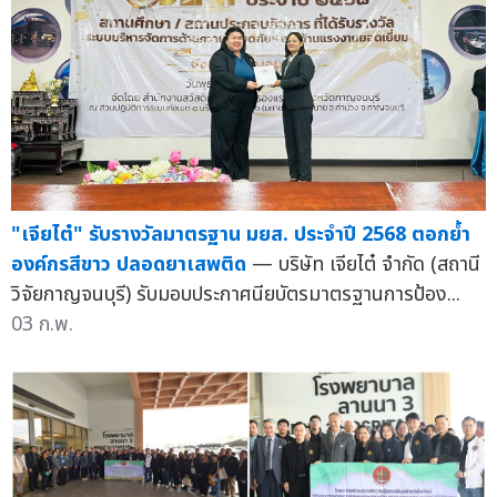
"เจียไต๋" รับรางวัลมาตรฐาน มยส. ประจำปี 2568 ตอกย้ำ
องค์กรสีขาว ปลอดยาเสพติด
— บริษัท เจียไต๋ จำกัด (สถานี
วิจัยกาญจนบุรี) รับมอบประกาศนียบัตรมาตรฐานการป้อง...
03 ก.พ.