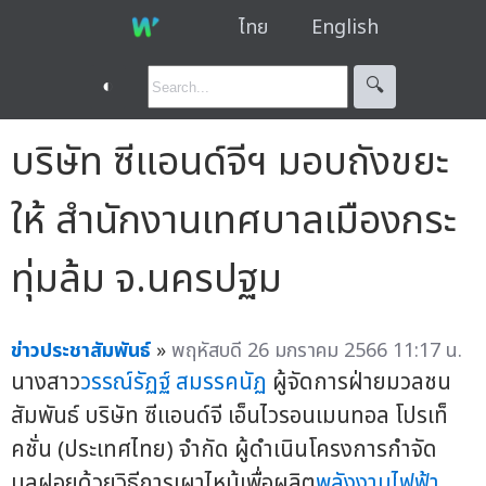
ไทย
English
◐
🔍︎
บริษัท ซีแอนด์จีฯ มอบถังขยะ
ให้ สำนักงานเทศบาลเมืองกระ
ทุ่มล้ม จ.นครปฐม
ข่าวประชาสัมพันธ์
»
พฤหัสบดี 26 มกราคม 2566 11:17 น.
นางสาว
วรรณ์รัฏฐ์ สมรรคนัฏ
ผู้จัดการฝ่ายมวลชน
สัมพันธ์ บริษัท ซีแอนด์จี เอ็นไวรอนเมนทอล โปรเท็
คชั่น (ประเทศไทย) จำกัด ผู้ดำเนินโครงการกำจัด
มูลฝอยด้วยวิธีการเผาไหม้เพื่อผลิต
พลังงานไฟฟ้า