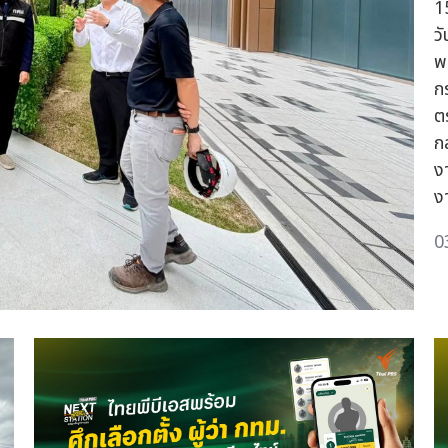
1
ว
พ
ก
ต
ก
ง
งา
0