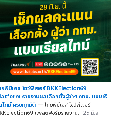
ทยพีบีเอส โชว์ฟีเจอร์ BKKElection69
latform รายงานผลเลือกตั้งผู้ว่าฯ กทม. แบบเรี
ลไทม์ ครบทุกมิติ
— ไทยพีบีเอส โชว์ฟีเจอร์
KKElection69 แพลตฟอร์มรายงาน...
25 มิ.ย.