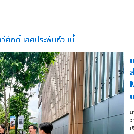
ักดิ์ เลิศประพันธ์วันนี้
เ
ส
M
แ
น
ว
เ