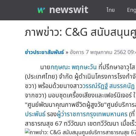
newswit
ไทย
Eng
ภาพข่าว: C&G สนับสนุนศ
ข่าวประชาสัมพันธ์
»
อังคาร 7 พฤษภาคม 2562 09:
นาย
กฤษณะ พฤกษะวัน
ที่ปรึกษาอาวุโส
(ประเทศไทย) จำกัด ผู้ดำเนินโครงการโรงกำจั
ขวา) พร้อมด้วยนางสาว
วรรณ์รัฏฐ์ สมรรคนัฏ
จากขวา) มอบชุดเครื่องเสียงและเฟอร์นิเจอร์ 
"ศูนย์พัฒนาคุณภาพชีวิตผู้สูงวัย"ศูนย์บริก
ประพันธ์
รอง
ผู้ว่าราชการกรุงเทพมหานคร
(ที
สาธารณสุข 67 ทวีวัฒนา เขตทวีวัฒนา เมื่อเร็ว