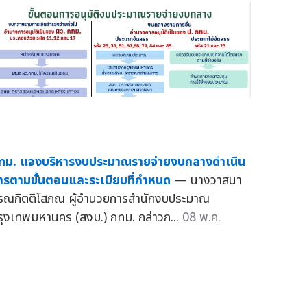
ทม. แจงบริหารงบประมาณรายจ่ายงบกลางดำเนิน
ารตามขั้นตอนและระเบียบที่กำหนด
— นางวาสนา
ูรณกิตติโสภณ ผู้อำนวยการสำนักงบประมาณ
รุงเทพมหานคร (สงม.) กทม. กล่าวก...
08 พ.ค.