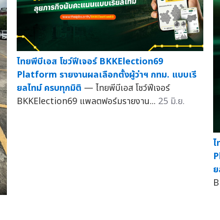
ไทยพีบีเอส โชว์ฟีเจอร์ BKKElection69
Platform รายงานผลเลือกตั้งผู้ว่าฯ กทม. แบบเรี
ยลไทม์ ครบทุกมิติ
— ไทยพีบีเอส โชว์ฟีเจอร์
BKKElection69 แพลตฟอร์มรายงาน...
25 มิ.ย.
ไ
P
ย
B