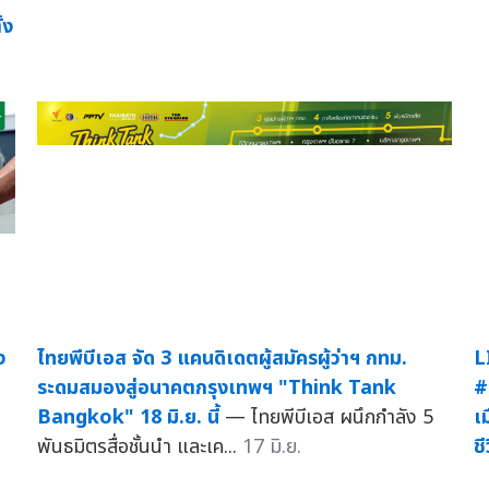
้ง
ง
ไทยพีบีเอส จัด 3 แคนดิเดตผู้สมัครผู้ว่าฯ กทม.
L
ระดมสมองสู่อนาคตกรุงเทพฯ "Think Tank
#
Bangkok" 18 มิ.ย. นี้
— ไทยพีบีเอส ผนึกกำลัง 5
เ
พันธมิตรสื่อชั้นนำ และเค...
17 มิ.ย.
ชี