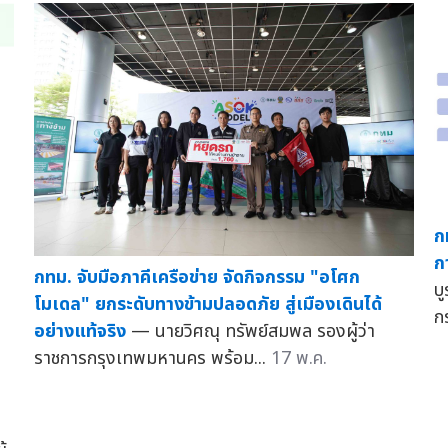
ก
ก
กทม. จับมือภาคีเครือข่าย จัดกิจกรรม "อโศก
บ
โมเดล" ยกระดับทางข้ามปลอดภัย สู่เมืองเดินได้
ก
อย่างแท้จริง
— นายวิศณุ ทรัพย์สมพล รองผู้ว่า
ราชการกรุงเทพมหานคร พร้อม...
17 พ.ค.