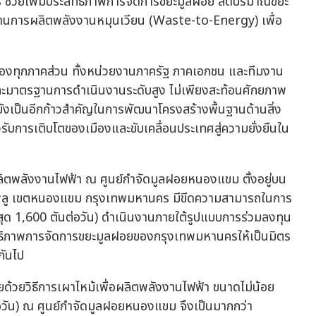
ร ช่วยเพิ่มประสิทธิภาพการจัดการขยะมูลฝอย ลดปริมาณขยะ
ยผ่านการผลิตพลังงานหมุนเวียน (Waste-to-Energy) เพื่อ
ิดของทุกภาคส่วน ทั้งหน่วยงานภาครัฐ ภาคเอกชน และทีมงาน
นและมาตรฐานการดำเนินงานระดับสูง ไม่เพียงสะท้อนศักยภาพ
ังเป็นอีกก้าวสำคัญในการพัฒนาโครงสร้างพื้นฐานด้านสิ่ง
การเติบโตของเมืองและขับเคลื่อนประเทศสู่ความยั่งยืนใน
อผลิตพลังงานไฟฟ้า ณ ศูนย์กำจัดมูลฝอยหนองแขม ตั้งอยู่บน
งพลู เขตหนองแขม กรุงเทพมหานคร มีขีดความสามารถในการ
งสุด 1,600 ตันต่อวัน) ดำเนินงานภายใต้รูปแบบการร่วมลงทุน
ทธิภาพการจัดการขยะมูลฝอยของกรุงเทพมหานครให้เป็นมิตร
กันไป
ด้วยวิธีการเผาไหม้เพื่อผลิตพลังงานไฟฟ้า ขนาดไม่น้อย
่อวัน) ณ ศูนย์กำจัดมูลฝอยหนองแขม จึงเป็นมากกว่า