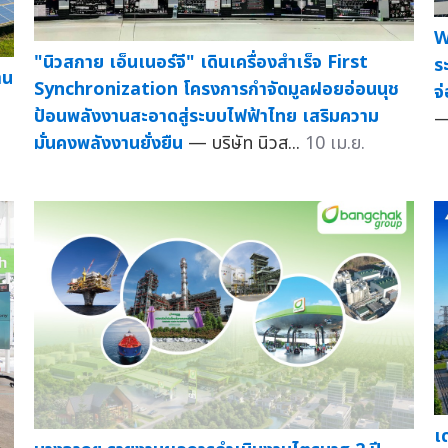
W
"นิวสกาย เอ็นเนอร์จี" เดินเครื่องสำเร็จ First
ร
าน
Synchronization โครงการกำจัดมูลฝอยอ่อนนุช
จ
ป้อนพลังงานสะอาดสู่ระบบไฟฟ้าไทย เสริมความ
—
มั่นคงพลังงานยั่งยืน
— บริษัท นิวส...
10 เม.ย.
เ