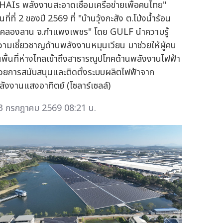
HAIs พลังงานสะอาดเชื่อมเครือข่ายเพื่อคนไทย"
้นที่ที่ 2 ของปี 2569 ที่ "บ้านวุ้งกะสัง ต.โป่งน้ำร้อน
.คลองลาน จ.กำแพงเพชร" โดย GULF นำความรู้
วามเชี่ยวชาญด้านพลังงานหมุนเวียน มาช่วยให้ผู้คน
นพื้นที่ห่างไกลเข้าถึงสาธารณูปโภคด้านพลังงานไฟฟ้า
้วยการสนับสนุนและติดตั้งระบบผลิตไฟฟ้าจาก
ลังงานแสงอาทิตย์ (โซลาร์เซลล์)
3 กรกฎาคม 2569 08:21 น.