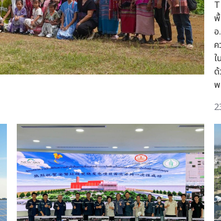
T
พื
อ
ค
ใ
ด
พ
2