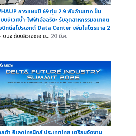
HAUP กางแผนปี 69 ทุ่ม 2.9 พันล้านบาท ปั้น
ะบบนิเวศน้ำ-ไฟฟ้าอัจฉริยะ รับอุตสาหกรรมอนาคต
่อปิดดีลโปรเจกต์ Data Center เพิ่มในไตรมาส 2
 บมจ.ดับบลิวเอชเอ ย...
20 มี.ค.
ดลต้า อีเลคโทรนิคส์ ประเทศไทย เตรียมจัดงาน