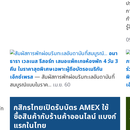
ป
กา
ก
รู
0
อมา
ธารา เวลเนส รีสอร์ท เสนอแพ็คเกจห้องพัก 4 วัน 3
ภ
คืน ในราคาสุดพิเศษเฉพาะผู้ถือบัตรอเมริกัน
ร
เอ็กซ์เพรส
— สัมผัสการพักผ่อนริมทะเลอันดามันที่
พ
สมบูรณ์แบบในราค...
เม.ย. 60
เ
กสิกรไทยเปิดรับบัตร AMEX ใช้
ัท
ซื้อสินค้ากับร้านค้าออนไลน์ แบงก์
แรกในไทย