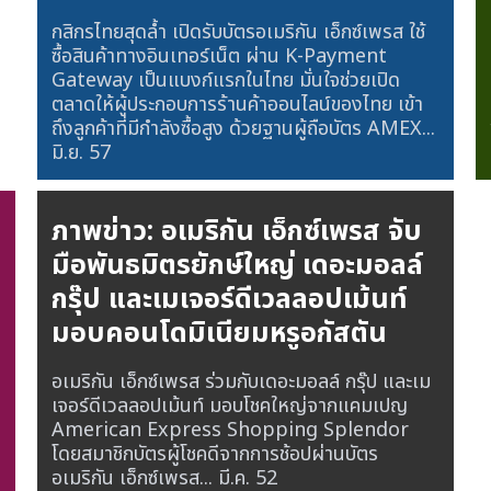
กสิกรไทยสุดล้ำ เปิดรับบัตรอเมริกัน เอ็กซ์เพรส ใช้
ซื้อสินค้าทางอินเทอร์เน็ต ผ่าน K-Payment
Gateway เป็นแบงก์แรกในไทย มั่นใจช่วยเปิด
ตลาดให้ผู้ประกอบการร้านค้าออนไลน์ของไทย เข้า
ถึงลูกค้าที่มีกำลังซื้อสูง ด้วยฐานผู้ถือบัตร AMEX...
มิ.ย. 57
ภาพข่าว: อเมริกัน เอ็กซ์เพรส จับ
มือพันธมิตรยักษ์ใหญ่ เดอะมอลล์
กรุ๊ป และเมเจอร์ดีเวลลอปเม้นท์
มอบคอนโดมิเนียมหรูอกัสตัน
อเมริกัน เอ็กซ์เพรส ร่วมกับเดอะมอลล์ กรุ๊ป และเม
เจอร์ดีเวลลอปเม้นท์ มอบโชคใหญ่จากแคมเปญ
American Express Shopping Splendor
โดยสมาชิกบัตรผู้โชคดีจากการช้อปผ่านบัตร
อเมริกัน เอ็กซ์เพรส...
มี.ค. 52