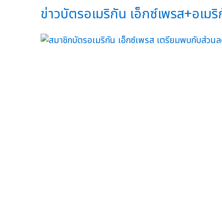
ข่าวบัตรอเมริกัน เอ็กซ์เพรส+อเมริกั