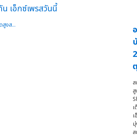
น เอ็กซ์เพรสวันนี้
อ
บ
2
ต
ส
ส
S
เต
เ
ม
ส