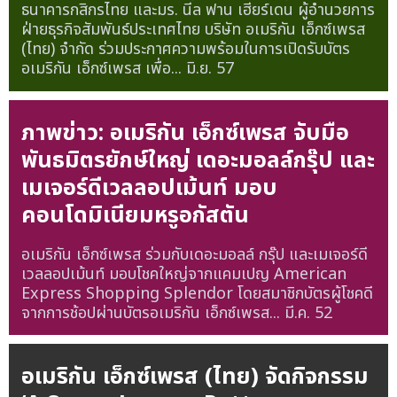
ธนาคารกสิกรไทย และมร. นีล ฟาน เฮียร์เดน ผู้อำนวยการ
ฝ่ายธุรกิจสัมพันธ์ประเทศไทย บริษัท อเมริกัน เอ็กซ์เพรส
(ไทย) จำกัด ร่วมประกาศความพร้อมในการเปิดรับบัตร
อเมริกัน เอ็กซ์เพรส เพื่อ...
มิ.ย. 57
ภาพข่าว: อเมริกัน เอ็กซ์เพรส จับมือ
พันธมิตรยักษ์ใหญ่ เดอะมอลล์กรุ๊ป และ
เมเจอร์ดีเวลลอปเม้นท์ มอบ
คอนโดมิเนียมหรูอกัสตัน
อเมริกัน เอ็กซ์เพรส ร่วมกับเดอะมอลล์ กรุ๊ป และเมเจอร์ดี
เวลลอปเม้นท์ มอบโชคใหญ่จากแคมเปญ American
Express Shopping Splendor โดยสมาชิกบัตรผู้โชคดี
จากการช้อปผ่านบัตรอเมริกัน เอ็กซ์เพรส...
มี.ค. 52
อเมริกัน เอ็กซ์เพรส (ไทย) จัดกิจกรรม