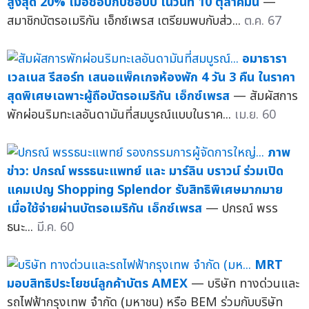
สูงสุด 20% เมื่อช้อปกับช้อปปี้ ในวันที่ 10 ตุลาคมนี้
—
สมาชิกบัตรอเมริกัน เอ็กซ์เพรส เตรียมพบกับส่ว...
ต.ค. 67
อมาธารา
เวลเนส รีสอร์ท เสนอแพ็คเกจห้องพัก 4 วัน 3 คืน ในราคา
สุดพิเศษเฉพาะผู้ถือบัตรอเมริกัน เอ็กซ์เพรส
— สัมผัสการ
พักผ่อนริมทะเลอันดามันที่สมบูรณ์แบบในราค...
เม.ย. 60
ภาพ
ข่าว: ปกรณ์ พรรธนะแพทย์ และ มาร์ลิน บราวน์ ร่วมเปิด
แคมเปญ Shopping Splendor รับสิทธิพิเศษมากมาย
เมื่อใช้จ่ายผ่านบัตรอเมริกัน เอ็กซ์เพรส
— ปกรณ์ พรร
ธนะ...
มี.ค. 60
MRT
มอบสิทธิประโยชน์ลูกค้าบัตร AMEX
— บริษัท ทางด่วนและ
รถไฟฟ้ากรุงเทพ จำกัด (มหาชน) หรือ BEM ร่วมกับบริษัท