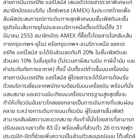
สายการบินเตอร์กิช แอร์ไลน์ส เสนอตั๋วโดยสารราคาพิเศษแก่
สมาชิกบัตรอเมริกัน เอ็กซ์เพรส (AMEX) ในประเทศไทยเพื่อ
สัมผัสประสบการณ์การเดินทางสุดพิเศษบนชั้นเฟิสต์และชั้น
ธุรกิจในเส้นทางยุโรปและอเมริกาเหนือตั้งแต่วันนี้ถึง 31
มีนาคม 2553 สมาชิกบัตร AMEX ที่ซื้อตั๋วโดยสารไปกลับเส้น
ทางกรุงเทพฯ-ยุโรป หรือกรุงเทพฯ-อเมริกาเหนือ ของเต
อร์กิช แอร์ไลน์ส จะได้รับส่วนลดทันที 20% ในชั้นเฟิสต์และ
ส่วนลด 10% ในชั้นธุรกิจ (ไม่รวมภาษีสนามบิน ภาษีน้ำมัน และ
ค่าประกันภัยทางอากาศ) ทั้งนี้ นับตั้งแต่ก้าวขึ้นบนเครื่องบิน
สายการบินเตอร์กิช แอร์ไลน์ส ผู้โดยสารจะได้รับการต้อนรับ
ด้วยบริการเยี่ยมจากพนักงานต้อนรับบนเครื่องบิน พร้อมที่นั่ง
แสนสบาย และความบันเทิงบนเครื่องมาตรฐานสูงสุดซึ่งจะ
ทำให้เที่ยวบินอันยาวไกลของกลายเป็นการเดินทางที่แสนผ่อน
คลาย ระหว่างการเดินทางบนเที่ยวบิน ผู้โดยสารชั้นเฟิสต์
สามารถสัมผัสความสะดวกสบาย กับเก้าอี้นั่งโดยสารที่สามารถ
ปรับนอนราบยาวถึง 83 นิ้ว พร้อมพื้นที่ส่วนตัว 26 ตารางฟุต
ประตูเปิด-ปิดที่ช่วยเพิ่มความเป็นส่วนตัวสมบูรณ์แบบ โต๊ะสไตล์