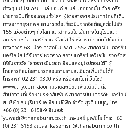
Alliance) โดยนักเดินทางสามารถสะสมไมล์หรือสิทธิพิเศษ
ต่างๆ ในโปรแกรม ไมล์ แอนด์ สไมล์ นอกจากนั้น ด้วยเครือ
ข่ายการบินที่ครอบคลุมทั่วโลก ผู้โดยสารจากประเทศไทยที่เดิน
ทางจากกรุงเทพฯ สามารถต่อเที่ยวบินจากอิสตัลบูลต่อไปยัง
155 เมืองต่างๆ ทั่วโลก และสำหรับในเส้นทางในยุโรปและ
อเมริกาเหนือ เตอร์กิช แอร์ไลน์ส ให้บริการเที่ยวบินไปยังเส้น
ทางต่างๆ 68 เมือง ล่าสุดในปี พ.ศ. 2552 สายการบินเตอร์กิช
แอร์ไลน์ส ได้รับการโหวตจาก สกายแทร็กซ์ เอวิเอชั่น อวอร์ดส
ให้รับรางวัล “สายการบินยอดเยี่ยมแห่งยุโรปตอนใต้” ผู้
โดยสารที่สนใจสามารถสอบถามรายละเอียดเพิ่มเติมได้ที่
โทรศัพท์ 02 231 0300 หรือ หรือคลิกไปที่เว็บไซต์
www.thy.com สอบถามรายละเอียดเพิ่มเติมติดต่อ
สำนักงานที่ปรึกษาประชาสัมพันธ์ สายการบิน เตอร์กิช แอร์ไลน์
ส บริษัท ธนบุรินทร์ เอเซีย แปซิฟิค จำกัด ยุวดี ชมบุญ โทร:
+66 (0) 231 6158-9 อีเมลล์:
yuwadi@thanaburin.co.th
เกษมศรี ยูเฟมิโย โทร: +66
(0) 231 6158 อีเมลล์:
kasemsri@thanaburin.co.th